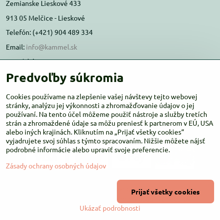
Zemianske Lieskové 433
913 05 Melčice - Lieskové
Telefón: (+421) 904 489 334
Email:
info@kammel.sk
Prevádzka:
Predvoľby súkromia
Administratívna budova PD Melčice
Melčice - Lieskové 129, 91305
Cookies používame na zlepšenie vašej návštevy tejto webovej
Otváracie hodiny:
stránky, analýzu jej výkonnosti a zhromažďovanie údajov o jej
PO-ŠT 8:00 - 16:00
používaní. Na tento účel môžeme použiť nástroje a služby tretích
PIA-NE Zatvorené
strán a zhromaždené údaje sa môžu preniesť k partnerom v EÚ, USA
alebo iných krajinách. Kliknutím na „Prijať všetky cookies“
vyjadrujete svoj súhlas s týmto spracovaním. Nižšie môžete nájsť
podrobné informácie alebo upraviť svoje preferencie.
Zásady ochrany osobných údajov
©
2026
Copyright
Prijať všetky cookies
Predvoľby súkromia
Zásady ochrany osobných údajov
Ukázať podrobnosti
Vytvorené pomocou:
BiznisWeb.sk