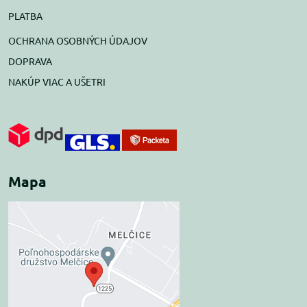
PLATBA
OCHRANA OSOBNÝCH ÚDAJOV
DOPRAVA
NAKÚP VIAC A UŠETRI
Mapa
Externý obsah je
blokovaný Voľbami
súkromia
Prajete si načítať externý obsah?