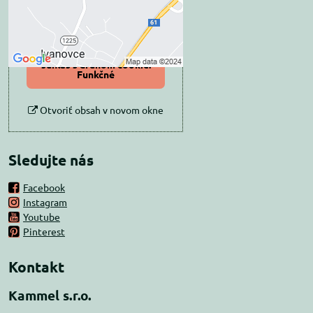
Povoliť tentokrát
Povoliť a zapamätať -
súhlas s druhom cookie:
Funkčné
Otvoriť obsah v novom okne
Sledujte nás
Facebook
Instagram
Youtube
Pinterest
Kontakt
Kammel s.r.o.