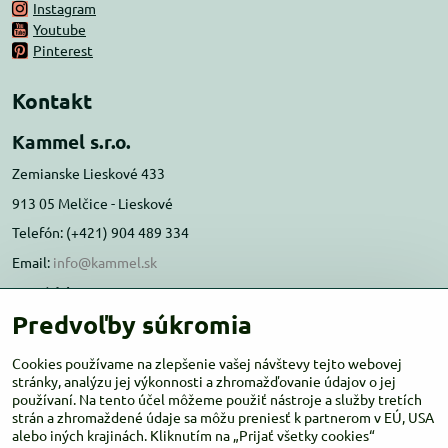
Instagram
Youtube
Pinterest
Kontakt
Kammel s.r.o.
Zemianske Lieskové 433
913 05 Melčice - Lieskové
Telefón: (+421) 904 489 334
Email:
info@kammel.sk
Prevádzka:
Predvoľby súkromia
Administratívna budova PD Melčice
Melčice - Lieskové 129, 91305
Cookies používame na zlepšenie vašej návštevy tejto webovej
Otváracie hodiny:
stránky, analýzu jej výkonnosti a zhromažďovanie údajov o jej
PO-ŠT 8:00 - 16:00
používaní. Na tento účel môžeme použiť nástroje a služby tretích
PIA-NE Zatvorené
strán a zhromaždené údaje sa môžu preniesť k partnerom v EÚ, USA
alebo iných krajinách. Kliknutím na „Prijať všetky cookies“