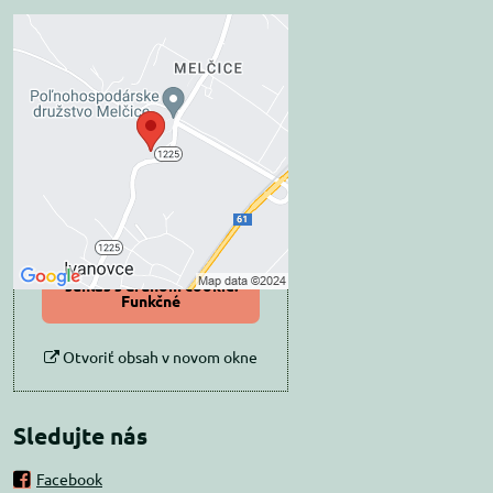
Externý obsah je
blokovaný Voľbami
súkromia
Prajete si načítať externý obsah?
Povoliť tentokrát
Povoliť a zapamätať -
súhlas s druhom cookie:
Funkčné
Otvoriť obsah v novom okne
Sledujte nás
Facebook