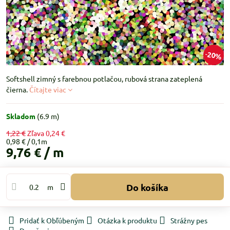
20%
Softshell zimný s farebnou potlačou, rubová strana zateplená
čierna.
Čítajte viac
Skladom
(
6.9
m)
1,22 €
Zľava
0,24 €
0,98 €
9,76 €
/ m
Do košíka
m
Pridať k Obľúbeným
Otázka k produktu
Strážny pes