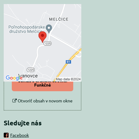
Externý obsah je
blokovaný Voľbami
súkromia
Prajete si načítať externý obsah?
Povoliť tentokrát
Povoliť a zapamätať -
súhlas s druhom cookie:
Funkčné
Otvoriť obsah v novom okne
Sledujte nás
Facebook