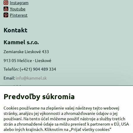
Instagram
Youtube
Pinterest
Kontakt
Kammel s.r.o.
Zemianske Lieskové 433
913 05 Melčice - Lieskové
Telefón: (+421) 904 489 334
Email:
info@kammel.sk
Prevádzka:
Predvoľby súkromia
Administratívna budova PD Melčice
Melčice - Lieskové 129, 91305
Cookies používame na zlepšenie vašej návštevy tejto webovej
Otváracie hodiny:
stránky, analýzu jej výkonnosti a zhromažďovanie údajov o jej
PO-ŠT 8:00 - 16:00
používaní. Na tento účel môžeme použiť nástroje a služby tretích
PIA-NE Zatvorené
strán a zhromaždené údaje sa môžu preniesť k partnerom v EÚ, USA
alebo iných krajinách. Kliknutím na „Prijať všetky cookies“