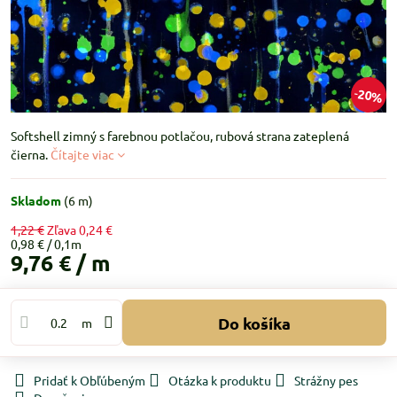
20%
Softshell zimný s farebnou potlačou, rubová strana zateplená
čierna.
Čítajte viac
Skladom
(
6
m)
1,22 €
Zľava
0,24 €
0,98 €
9,76 €
/ m
Do košíka
m
Pridať k Obľúbeným
Otázka k produktu
Strážny pes