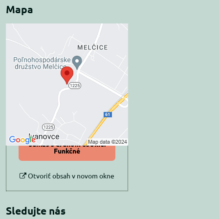
Mapa
Externý obsah je
blokovaný Voľbami
súkromia
Prajete si načítať externý obsah?
Povoliť tentokrát
Povoliť a zapamätať -
súhlas s druhom cookie:
Funkčné
Otvoriť obsah v novom okne
Sledujte nás