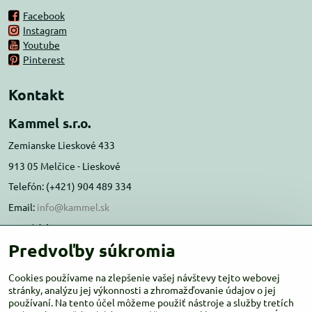
Facebook
Instagram
Youtube
Pinterest
Kontakt
Kammel s.r.o.
Zemianske Lieskové 433
913 05 Melčice - Lieskové
Telefón: (+421) 904 489 334
Email:
info@kammel.sk
Prevádzka:
Predvoľby súkromia
Administratívna budova PD Melčice
Melčice - Lieskové 129, 91305
Cookies používame na zlepšenie vašej návštevy tejto webovej
Otváracie hodiny:
stránky, analýzu jej výkonnosti a zhromažďovanie údajov o jej
PO-ŠT 8:00 - 16:00
používaní. Na tento účel môžeme použiť nástroje a služby tretích
PIA-NE Zatvorené