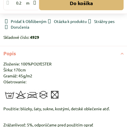
Do košíka
m
Pridať k Obľúbeným
Otázka k produktu
Strážny pes
Doručenia
Skladové číslo:
4929
Popis
Zloženie: 100%POLYESTER
Šírka: 170cm
Gramáž: 45g/m2
Ošetrovanie:
Použitie: blúzky, šaty, sukne, kostými, detské oblečenie atď.
Zrážanlivosť: 5%, odporúčame pred použitím oprať