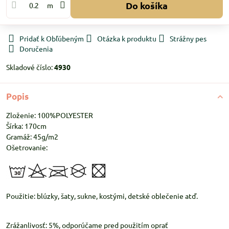
Do košíka
m
Pridať k Obľúbeným
Otázka k produktu
Strážny pes
Doručenia
Skladové číslo:
4930
Popis
Zloženie: 100%POLYESTER
Šírka: 170cm
Gramáž: 45g/m2
Ošetrovanie:
Použitie: blúzky, šaty, sukne, kostými, detské oblečenie atď.
Zrážanlivosť: 5%, odporúčame pred použitím oprať