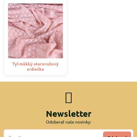
Tyl mäkký staroružový
srdiečka
Newsletter
Odoberať naše novinky: