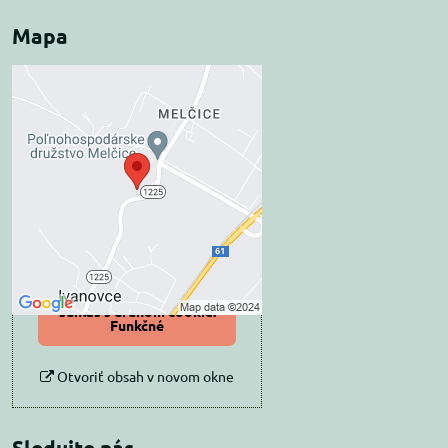
Mapa
Externý obsah je
blokovaný Voľbami
súkromia
Prajete si načítať externý obsah?
Povoliť tentokrát
Povoliť a zapamätať -
súhlas s druhom cookie:
Funkčné
Otvoriť obsah v novom okne
Sledujte nás