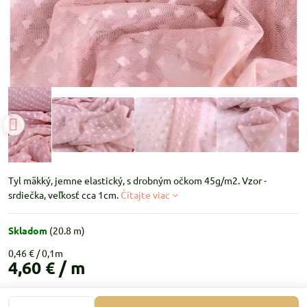
Tyl mäkký, jemne elastický, s drobným očkom 45g/m2. Vzor -
srdiečka, veľkosť cca 1cm.
Čítajte viac
Skladom
(
20.8
m)
0,46 €
4,60 €
/ m