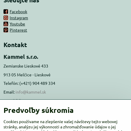
Facebook
Instagram
Youtube
Pinterest
Kontakt
Kammel s.r.o.
Zemianske Lieskové 433
913 05 Melčice - Lieskové
Telefón: (+421) 904 489 334
Email:
info@kammel.sk
Prevádzka:
Predvoľby súkromia
Administratívna budova PD Melčice
Melčice - Lieskové 129, 91305
Cookies používame na zlepšenie vašej návštevy tejto webovej
Otváracie hodiny:
stránky, analýzu jej výkonnosti a zhromažďovanie údajov o jej
PO-ŠT 8:00 - 16:00