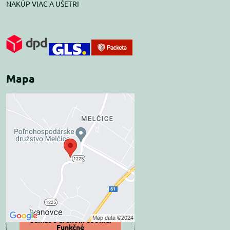
NAKÚP VIAC A UŠETRI
Mapa
Externý obsah je
blokovaný Voľbami
súkromia
Prajete si načítať externý obsah?
Povoliť tentokrát
Povoliť a zapamätať -
súhlas s druhom cookie:
Funkčné