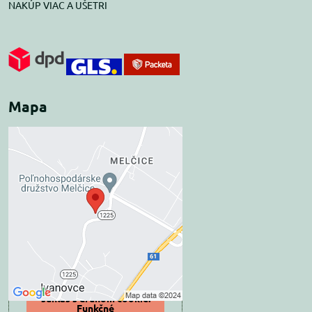
NAKÚP VIAC A UŠETRI
Mapa
Externý obsah je
blokovaný Voľbami
súkromia
Prajete si načítať externý obsah?
Povoliť tentokrát
Povoliť a zapamätať -
súhlas s druhom cookie:
Funkčné