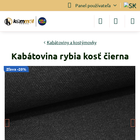
Panel používateľa
Kabátoviny a kostýmovky
Kabátovina rybia kosť čierna
Zľava -20%