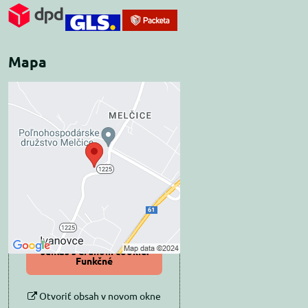
Mapa
Externý obsah je
blokovaný Voľbami
súkromia
Prajete si načítať externý obsah?
Povoliť tentokrát
Povoliť a zapamätať -
súhlas s druhom cookie:
Funkčné
Otvoriť obsah v novom okne