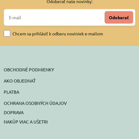
Odoberať naše novinky:
Odoberať
Chcem sa prihlásiť k odberu noviniek e-mailom
OBCHODNÉ PODMIENKY
AKO OBJEDNAŤ
PLATBA
OCHRANA OSOBNÝCH ÚDAJOV
DOPRAVA
NAKÚP VIAC A UŠETRI