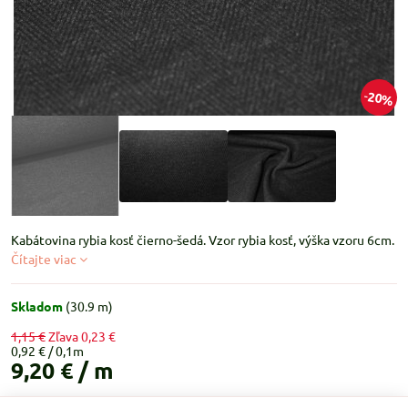
20%
Kabátovina rybia kosť čierno-šedá. Vzor rybia kosť, výška vzoru 6cm.
Čítajte viac
Skladom
(
30.9
m)
1,15 €
Zľava
0,23 €
0,92 €
9,20 €
/ m