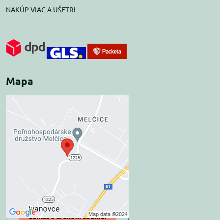
NAKÚP VIAC A UŠETRI
Mapa
Externý obsah je
blokovaný Voľbami
súkromia
Prajete si načítať externý obsah?
Povoliť tentokrát
Povoliť a zapamätať -
súhlas s druhom cookie: