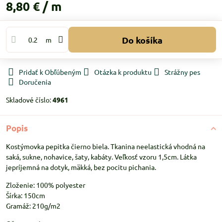
8,80 €
/ m
Do košíka
m
Pridať k Obľúbeným
Otázka k produktu
Strážny pes
Doručenia
Skladové číslo:
4961
Popis
Kostýmovka pepitka čierno biela. Tkanina neelastická vhodná na
saká, sukne, nohavice, šaty, kabáty. Veľkosť vzoru 1,5cm. Látka
jepríjemná na dotyk, mäkká, bez pocitu pichania.
Zloženie: 100% polyester
Šírka: 150cm
Gramáž: 210g/m2