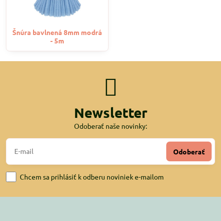
Šnúra bavlnená 8mm modrá
- 5m
Newsletter
Odoberať naše novinky:
Odoberať
Chcem sa prihlásiť k odberu noviniek e-mailom