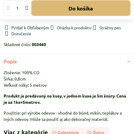
Do košíka
Pridať k Obľúbeným
Otázka k produktu
Strážny pes
Doručenia
Skladové číslo:
003460
Popis
Zloženie: 100% CO
Šírka: 0,8cm
Veľkosť rolky: 5 metrov
Produkt je predávaný na kusy, v jednom kuse je 5m šnúry. Cena
je za 1ks=5metrov.
Použitie: pri výrobe odevov - vhodné do búnd, mikín, teplákov a
iných odevov. Môže sa použiť aj ako dekoračný materiál.
Viac z kategórie
Galantéria
Šnúry