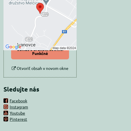
súkromia
Prajete si načítať externý obsah?
Povoliť tentokrát
Povoliť a zapamätať -
súhlas s druhom cookie:
Funkčné
Otvoriť obsah v novom okne
Sledujte nás
Facebook
Instagram
Youtube
Pinterest