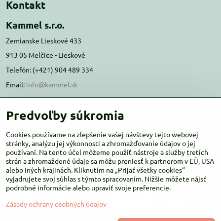
Kontakt
Kammel s.r.o.
Zemianske Lieskové 433
913 05 Melčice - Lieskové
Telefón: (+421) 904 489 334
Email:
info@kammel.sk
Prevádzka:
Predvoľby súkromia
Administratívna budova PD Melčice
Melčice - Lieskové 129, 91305
Cookies používame na zlepšenie vašej návštevy tejto webovej
Otváracie hodiny:
PO-ŠT 8:00 - 16:00
stránky, analýzu jej výkonnosti a zhromažďovanie údajov o jej
používaní. Na tento účel môžeme použiť nástroje a služby tretích
PIA-NE Zatvorené
strán a zhromaždené údaje sa môžu preniesť k partnerom v EÚ, USA
alebo iných krajinách. Kliknutím na „Prijať všetky cookies“
vyjadrujete svoj súhlas s týmto spracovaním. Nižšie môžete nájsť
podrobné informácie alebo upraviť svoje preferencie.
Zásady ochrany osobných údajov