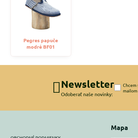
Pegres papuče
modré BF01
Newsletter
Chcem s
mailom
Odoberať naše novinky:
Mapa
OBCHODNÉ PODMIENKY