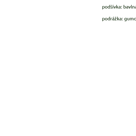
podšívka: bavln
podrážka: gumo