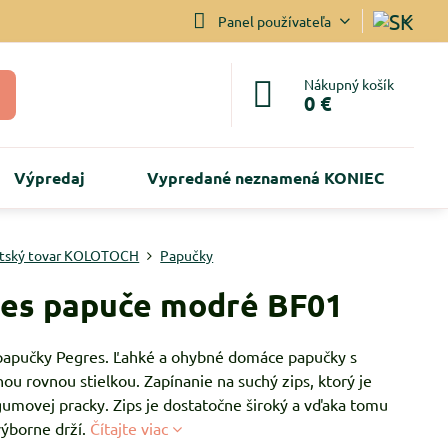
Panel používateľa
Nákupný košík
0 €
Výpredaj
Vypredané neznamená KONIEC
tský tovar KOLOTOCH
Papučky
es papuče modré BF01
papučky Pegres. Ľahké a ohybné domáce papučky s
ou rovnou stielkou. Zapínanie na suchý zips, ktorý je
gumovej pracky. Zips je dostatočne široký a vďaka tomu
výborne drží.
Čítajte viac