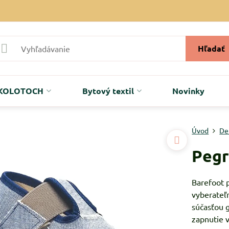
Hľadať
r KOLOTOCH
Bytový textil
Novinky
Úvod
De
Pegr
Barefoot 
vyberateľn
súčasťou 
zapnutie 