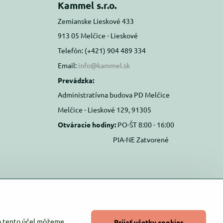
Kammel s.r.o.
Zemianske Lieskové 433
913 05 Melčice - Lieskové
Telefón: (+421) 904 489 334
Email:
info@kammel.sk
Prevádzka:
Administratívna budova PD Melčice
Melčice - Lieskové 129, 91305
Otváracie hodiny:
PO-ŠT 8:00 - 16:00
PIA-NE Zatvorené
Na tento účel môžeme
Prijať všetky cookies