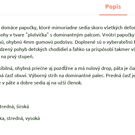
Popis
 domáce papučky, ktoré mimoriadne sedia skoro všetkých deťom
ohy v tvare "plutvička" s dominantným palcom. Vnútri papučky
olnú, ohybnú 4mm gumovú podošvu. Doplnené sú o vyberateľnú E
dzený pohyb detských chodidiel a ľahko sa prispôsobí takmer v
l na prvý stupeň.
xibilná, ohybná priečne aj pozdĺžne a má nulový drop, päta je 
á časť obuvi. Výborný strih na dominantné palec. Predná časť je
e v päte a dobre sedia aj na užší členok.
stredná, široká
ka, stredná, vysoká