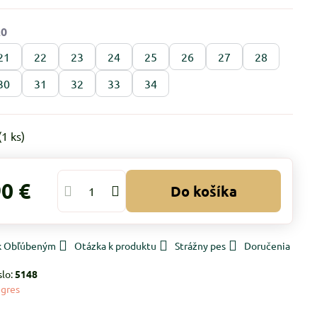
21
22
23
24
25
26
27
28
30
31
32
33
34
(
1
ks)
90 €
Do košíka
 k Obľúbeným
Otázka k produktu
Strážny pes
Doručenia
slo:
5148
gres