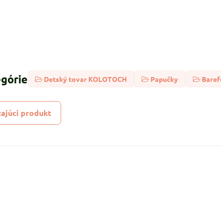
egórie
Detský tovar KOLOTOCH
Papučky
Baref
ajúci produkt