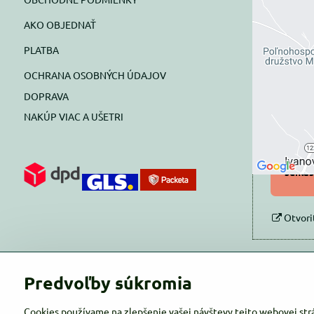
AKO OBJEDNAŤ
Exte
PLATBA
blok
OCHRANA OSOBNÝCH ÚDAJOV
Prajete si
DOPRAVA
NAKÚP VIAC A UŠETRI
Pov
Povol
súhlas
Otvori
Predvoľby súkromia
Cookies používame na zlepšenie vašej návštevy tejto webovej str