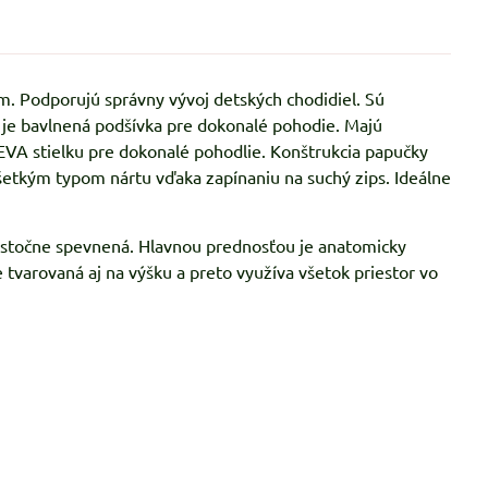
. Podporujú správny vývoj detských chodidiel. Sú
 je bavlnená podšívka pre dokonalé pohodie. Majú
VA stielku pre dokonalé pohodlie. Konštrukcia papučky
šetkým typom nártu vďaka zapínaniu na suchý zips. Ideálne
čiastočne spevnená. Hlavnou prednosťou je anatomicky
 tvarovaná aj na výšku a preto využíva všetok priestor vo