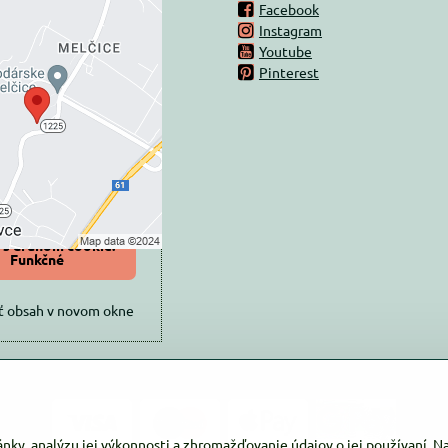
Facebook
Instagram
rný obsah je
Youtube
Pinterest
ovaný Voľbami
súkromia
 načítať externý obsah?
oliť tentokrát
iť a zapamätať -
 s druhom cookie:
Funkčné
ť obsah v novom okne
ánky, analýzu jej výkonnosti a zhromažďovanie údajov o jej používaní. 