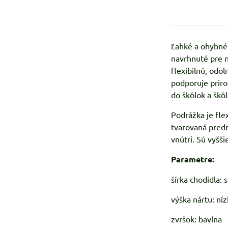
Ľahké a ohybné
navrhnuté pre n
flexibilnú, od
podporuje priro
do škôlok a škô
Podrážka je fle
tvarovaná predn
vnútri. Sú vyšši
Parametre:
šírka chodidla: 
výška nártu: níz
zvršok: bavlna