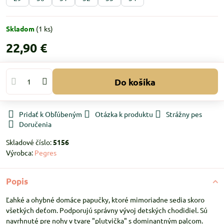
Skladom
(
1
ks)
22,90 €
Do košíka
Pridať k Obľúbeným
Otázka k produktu
Strážny pes
Doručenia
Skladové číslo:
5156
Výrobca:
Pegres
Popis
Ľahké a ohybné domáce papučky, ktoré mimoriadne sedia skoro
všetkých deťom. Podporujú správny vývoj detských chodidiel. Sú
navrhnuté pre nohy v tvare "plutvička" s dominantným palcom.