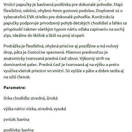
Vnútri papučky je bavlnená podšívka pre dokonalé pohodie. Majú
flexibilnú, odolnú, ohybnú 4mm gumovú podošvu. Doplnené sú o
vyberateľnú EVA stielku pre dokonalé pohodlie. Konštrukcia
papučky podporuje prirodzený pohyb detských chodidiel a ľahko sa
prispôsobí takmer všetkým typom nártu vďaka zapínaniu na suchý
zips. Ideálne do škôlok a škôl na prvý stupeň.
Podrážka je flexibilná, ohybná priečne aj pozdĺžne a má nulový
drop, päta je čiastočne spevnená. Hlavnou prednosťou je
anatomicky tvarovaná predná časť obuvi. Výborný strih na
dominantné palec. Predná časť je tvarovaná aj na výšku a preto
využíva všetok priestor vo vnútri. Sú vyššie v päte a dobre sedia aj
na užší členok.
Parametre:
šírka chodidla: stredná, široká
výška nártu: nízka, stredná, vysoká
zvršok: bavlna
podšívka: bavlna