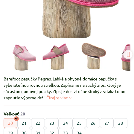
Barefoot papučky Pegres. Ľahké a ohybné domáce papučky s
vyberateľnou rovnou stielkou. Zapínanie na suchý zips, ktorý je
súčasťou gumovej pracky. Zips je dostatočne široký a vďaka tomu
zapnutie výborne drží.
Čítajte viac
Veľkosť
20
21
22
23
24
25
26
27
28
29
30
31
32
33
34