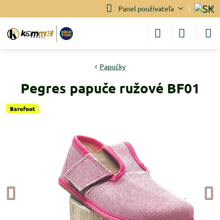
Panel používateľa
Papučky
Pegres papuče ružové BF01
Barefoot