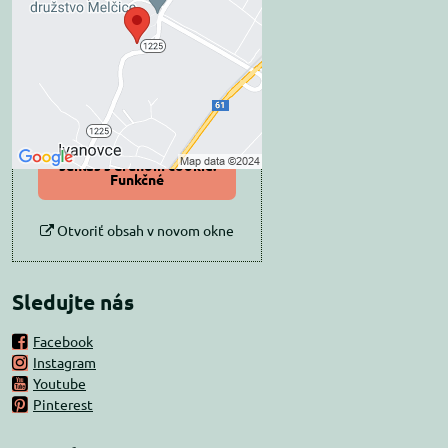
súkromia
Prajete si načítať externý obsah?
Povoliť tentokrát
Povoliť a zapamätať -
súhlas s druhom cookie:
Funkčné
Otvoriť obsah v novom okne
Sledujte nás
Facebook
Instagram
Youtube
Pinterest