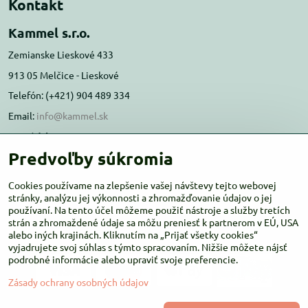
Kontakt
Kammel s.r.o.
Zemianske Lieskové 433
913 05 Melčice - Lieskové
Telefón: (+421) 904 489 334
Email:
info@kammel.sk
Prevádzka:
Predvoľby súkromia
Administratívna budova PD Melčice
Melčice - Lieskové 129, 91305
Cookies používame na zlepšenie vašej návštevy tejto webovej
stránky, analýzu jej výkonnosti a zhromažďovanie údajov o jej
Otváracie hodiny:
PO-ŠT 8:00 - 16:00
používaní. Na tento účel môžeme použiť nástroje a služby tretích
PIA-NE Zatvorené
strán a zhromaždené údaje sa môžu preniesť k partnerom v EÚ, USA
alebo iných krajinách. Kliknutím na „Prijať všetky cookies“
vyjadrujete svoj súhlas s týmto spracovaním. Nižšie môžete nájsť
podrobné informácie alebo upraviť svoje preferencie.
Zásady ochrany osobných údajov