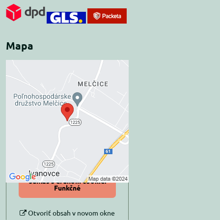
Mapa
Externý obsah je
blokovaný Voľbami
súkromia
Prajete si načítať externý obsah?
Povoliť tentokrát
Povoliť a zapamätať -
súhlas s druhom cookie:
Funkčné
Otvoriť obsah v novom okne