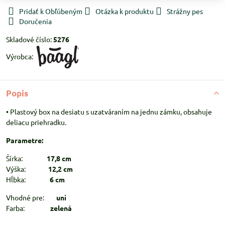
Pridať k Obľúbeným
Otázka k produktu
Strážny pes
Doručenia
Skladové číslo:
5276
Výrobca:
Popis
• Plastový box na desiatu s uzatváraním na jednu zámku, obsahuje
deliacu priehradku.
Parametre:
Šírka:
17,8 cm
Výška:
12,2 cm
Hĺbka:
6 cm
Vhodné pre:
uni
Farba:
zelená