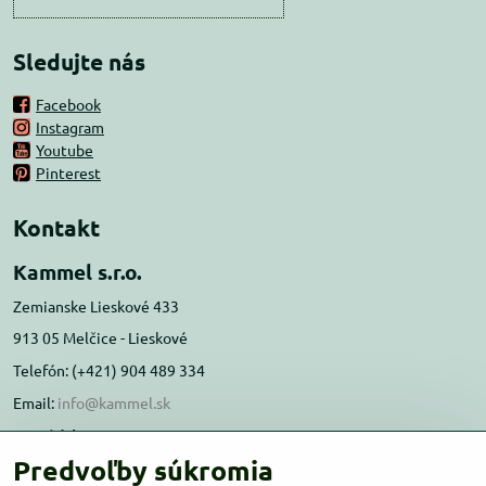
Sledujte nás
Facebook
Instagram
Youtube
Pinterest
Kontakt
Kammel s.r.o.
Zemianske Lieskové 433
913 05 Melčice - Lieskové
Telefón: (+421) 904 489 334
Email:
info@kammel.sk
Prevádzka:
Predvoľby súkromia
Administratívna budova PD Melčice