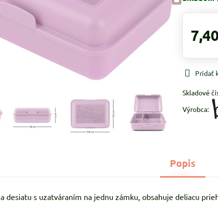
7,40
Pridať
Skladové čí
Výrobca:
Popis
na desiatu s uzatváraním na jednu zámku, obsahuje deliacu prie