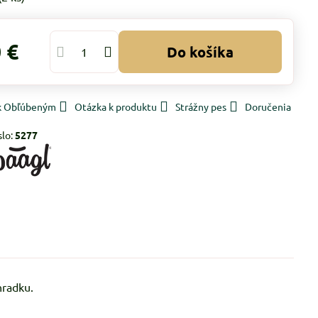
 €
Do košíka
 k Obľúbeným
Otázka k produktu
Strážny pes
Doručenia
slo:
5277
hradku.