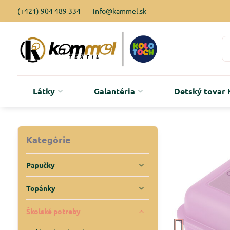
(+421) 904 489 334
info@kammel.sk
Látky
Galantéria
Detský tova
Kategórie
Papučky
Topánky
Školské potreby