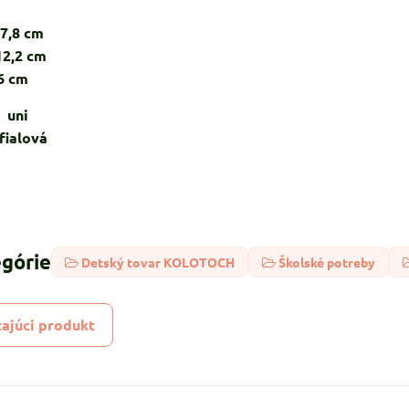
7,8 cm
12,2 cm
6 cm
ni
lová
egórie
Detský tovar KOLOTOCH
Školské potreby
ajúci produkt