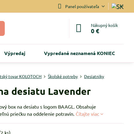
Panel používateľa
Nákupný košík
0 €
Výpredaj
Vypredané neznamená KONIEC
tský tovar KOLOTOCH
Školské potreby
Desiatniky
na desiatu Lavender
alový box na desiatu s logom BAAGL. Obsahuje
eľnú priečku na oddelenie potravín.
Čítajte viac
(
2
ks)