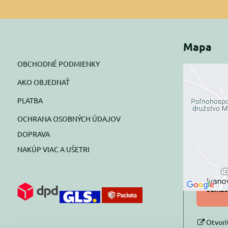
Mapa
OBCHODNÉ PODMIENKY
AKO OBJEDNAŤ
Exte
PLATBA
blok
OCHRANA OSOBNÝCH ÚDAJOV
Prajete si
DOPRAVA
NAKÚP VIAC A UŠETRI
Pov
Povol
súhlas
Otvori