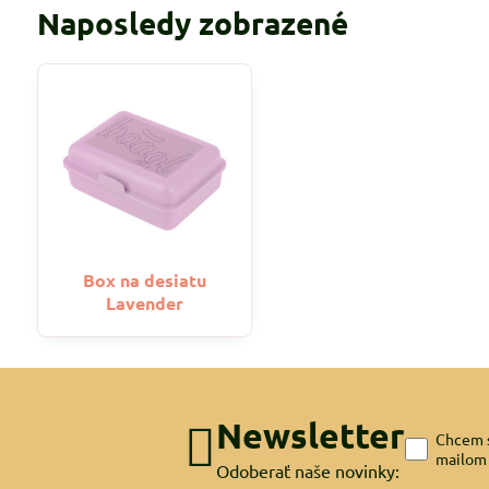
Naposledy zobrazené
Box na desiatu
Lavender
Newsletter
Chcem s
mailom
Odoberať naše novinky: