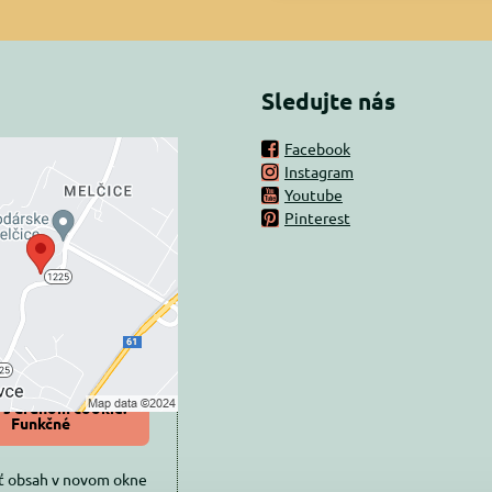
Sledujte nás
Facebook
Instagram
rný obsah je
Youtube
Pinterest
ovaný Voľbami
súkromia
 načítať externý obsah?
oliť tentokrát
iť a zapamätať -
 s druhom cookie:
Funkčné
ť obsah v novom okne