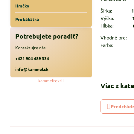
Hračky
Šírka:
1
Výška:
Pre bábätká
Hĺbka:
Potrebujete poradiť?
Vhodné pre:
u
Farba:
fia
Kontaktujte nás:
+421 904 489 334
info@kammel.sk
kammeltextil
Viac z kat
Predchádz