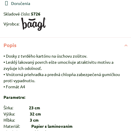
Doručenia
Skladové číslo:
5726
Výrobca:
Popis
• Dosky z tvrdého kartónu na úschovu zošitov.
• Lesklý lakovaný povrch ešte umocňuje atraktivitu motívu a
zvyšuje ich odolnosť.
• Vnútorná priehradka a predná chlopňa zabezpečená gumičkou
proti vypadnutiu.
• Formát A4
Parametre:
Šírka:
23 cm
Výška:
32 cm
Hĺbka:
3 cm
Materiál:
Papier s laminovaním