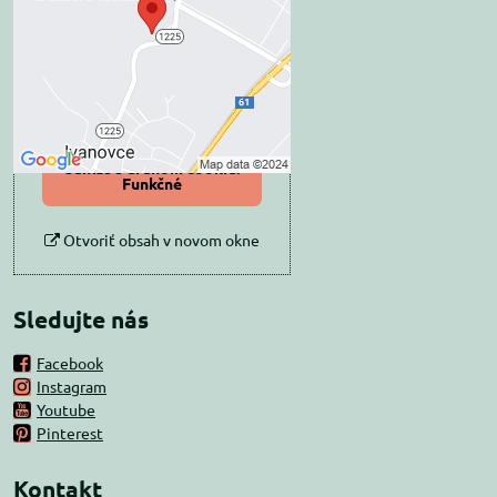
súkromia
Prajete si načítať externý obsah?
Povoliť tentokrát
Povoliť a zapamätať -
súhlas s druhom cookie:
Funkčné
Otvoriť obsah v novom okne
Sledujte nás
Facebook
Instagram
Youtube
Pinterest
Kontakt