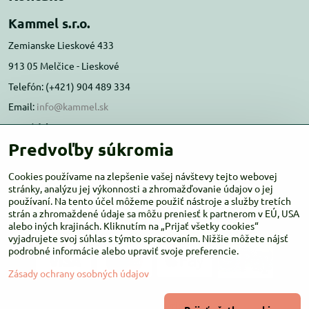
Kammel s.r.o.
Zemianske Lieskové 433
913 05 Melčice - Lieskové
Telefón: (+421) 904 489 334
Email:
info@kammel.sk
Prevádzka:
Predvoľby súkromia
Administratívna budova PD Melčice
Melčice - Lieskové 129, 91305
Cookies používame na zlepšenie vašej návštevy tejto webovej
stránky, analýzu jej výkonnosti a zhromažďovanie údajov o jej
Otváracie hodiny:
PO-ŠT 8:00 - 16:00
používaní. Na tento účel môžeme použiť nástroje a služby tretích
PIA-NE Zatvorené
strán a zhromaždené údaje sa môžu preniesť k partnerom v EÚ, USA
alebo iných krajinách. Kliknutím na „Prijať všetky cookies“
vyjadrujete svoj súhlas s týmto spracovaním. Nižšie môžete nájsť
podrobné informácie alebo upraviť svoje preferencie.
Zásady ochrany osobných údajov
©
2026
Copyright