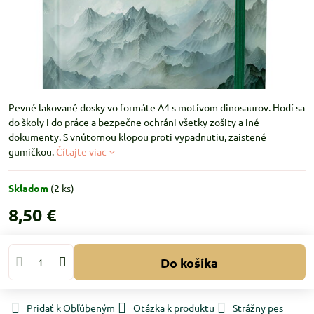
Pevné lakované dosky vo formáte A4 s motívom dinosaurov. Hodí sa
do školy i do práce a bezpečne ochráni všetky zošity a iné
dokumenty. S vnútornou klopou proti vypadnutiu, zaistené
gumičkou.
Čítajte viac
Skladom
(
2
ks)
8,50 €
Do košíka
Pridať k Obľúbeným
Otázka k produktu
Strážny pes