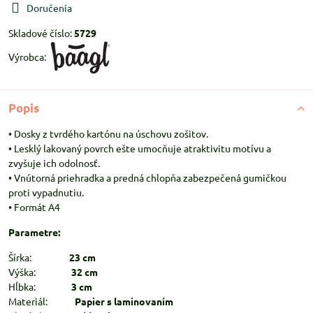
Doručenia
Skladové číslo:
5729
Výrobca:
Popis
• Dosky z tvrdého kartónu na úschovu zošitov.
• Lesklý lakovaný povrch ešte umocňuje atraktivitu motívu a
zvyšuje ich odolnosť.
• Vnútorná priehradka a predná chlopňa zabezpečená gumičkou
proti vypadnutiu.
• Formát A4
Parametre:
Šírka:
23 cm
Výška:
32 cm
Hĺbka:
3 cm
Materiál:
Papier s laminovaním