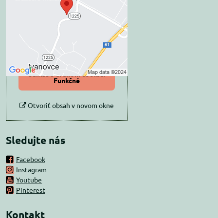
súkromia
Prajete si načítať externý obsah?
Povoliť tentokrát
Povoliť a zapamätať -
súhlas s druhom cookie:
Funkčné
Otvoriť obsah v novom okne
Sledujte nás
Facebook
Instagram
Youtube
Pinterest
Kontakt