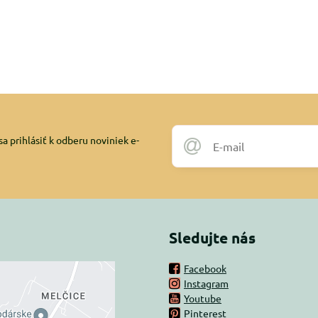
a prihlásiť k odberu noviniek e-
Sledujte nás
Facebook
Instagram
rný obsah je
Youtube
Pinterest
ovaný Voľbami