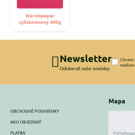
Warmkeeper
cyklámenový 400g
Newsletter
Chcem s
mailom
Odoberať naše novinky:
Mapa
OBCHODNÉ PODMIENKY
AKO OBJEDNAŤ
Exte
PLATBA
blok