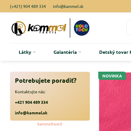
(+421) 904 489 334
info@kammel.sk
Látky
Galantéria
Detský tova
NOVINKA
Potrebujete poradiť?
Kontaktujte nás:
+421 904 489 334
info@kammel.sk
kammeltextil