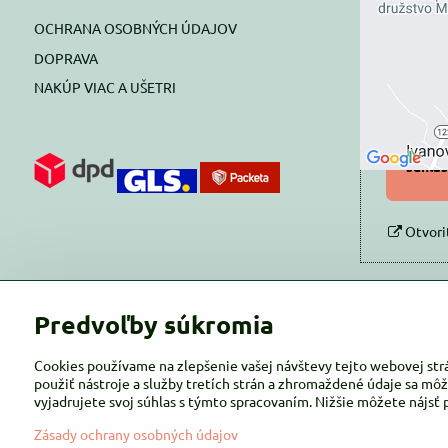
OCHRANA OSOBNÝCH ÚDAJOV
Prajete si
DOPRAVA
NAKÚP VIAC A UŠETRI
Pov
Povol
súhlas
Otvori
Predvoľby súkromia
Cookies používame na zlepšenie vašej návštevy tejto webovej str
použiť nástroje a služby tretích strán a zhromaždené údaje sa môž
vyjadrujete svoj súhlas s týmto spracovaním. Nižšie môžete nájsť 
Zásady ochrany osobných údajov