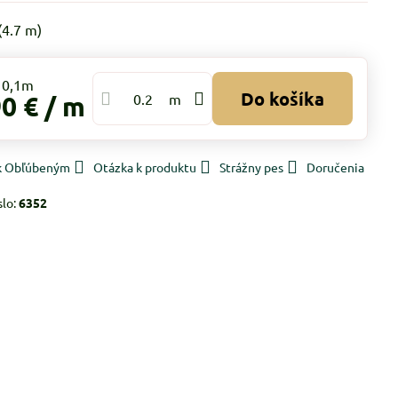
(
4.7
m)
Do košíka
90 €
/ m
m
 k Obľúbeným
Otázka k produktu
Strážny pes
Doručenia
slo:
6352