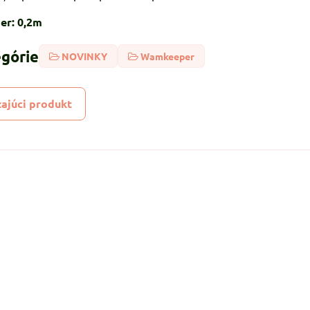
er: 0,2m
egórie
NOVINKY
Wamkeeper
ajúci produkt