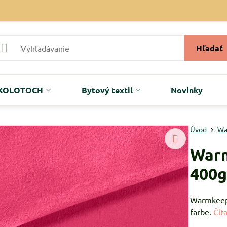
Hľadať
r KOLOTOCH
Bytový textil
Novinky
Úvod
Wa
War
400
Warmkeepe
farbe.
Číta