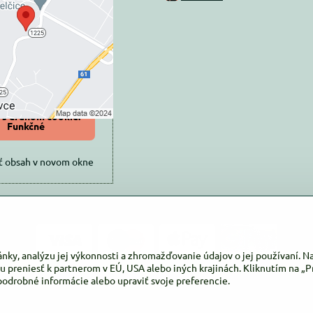
súkromia
 načítať externý obsah?
oliť tentokrát
iť a zapamätať -
 s druhom cookie:
Funkčné
ť obsah v novom okne
ánky, analýzu jej výkonnosti a zhromažďovanie údajov o jej používaní. 
u preniesť k partnerom v EÚ, USA alebo iných krajinách. Kliknutím na „Pr
podrobné informácie alebo upraviť svoje preferencie.
©
2026
Copyright
Predvoľby súkromia
Zásady ochrany osobných údajov
Vytvorené pomocou:
BiznisWeb.sk