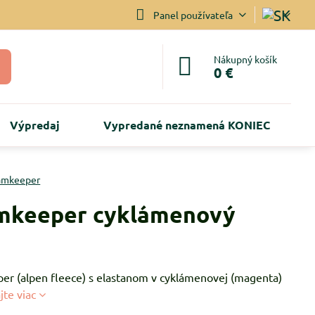
Panel používateľa
Nákupný košík
0 €
Výpredaj
Vypredané neznamená KONIEC
mkeeper
mkeeper cyklámenový
g
r (alpen fleece) s elastanom v cyklámenovej (magenta)
jte viac