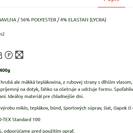
 BAVLNA / 56% POLYESTER / 4% ELASTAN (LYCRA)
m2
 400g
rubá ale mäkká teplákovina, z rubovej strany s dlhším vlasom,
, príjemný na dotyk, ľahko sa ošetruje a udržuje formu. Spoľahli
í. Ideálny materiál pre chladnejšie dni.
výrobu mikín, teplákov, búnd, športových súprav, šiat, čiapok či
KO-TEX Standard 100
%, odporúčame pred použitím oprať.