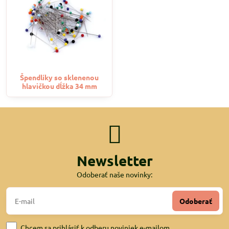
Špendlíky so sklenenou
hlavičkou dĺžka 34 mm
Newsletter
Odoberať naše novinky:
Odoberať
Chcem sa prihlásiť k odberu noviniek e-mailom