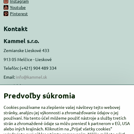
Instagram
Youtube
Pinterest
Kontakt
Kammel s.r.o.
Zemianske Lieskové 433
913 05 Melčice - Lieskové
Telefón: (+421) 904 489 334
Email:
info@kammel.sk
Prevádzka:
Predvoľby súkromia
Administratívna budova PD Melčice
Melčice - Lieskové 129, 91305
Cookies používame na zlepšenie vašej návštevy tejto webovej
Otváracie hodiny:
stránky, analýzu jej výkonnosti a zhromažďovanie údajov o jej
PO-ŠT 8:00 - 16:00
používaní. Na tento účel môžeme použiť nástroje a služby tretích
PIA-NE Zatvorené
strán a zhromaždené údaje sa môžu preniesť k partnerom v EÚ, USA
alebo iných krajinách. Kliknutím na „Prijať všetky cookies“