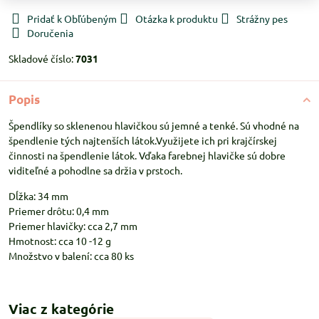
Pridať k Obľúbeným
Otázka k produktu
Strážny pes
Doručenia
Skladové číslo:
7031
Popis
Špendlíky so sklenenou hlavičkou sú jemné a tenké. Sú vhodné na
špendlenie tých najtenších látok.Využijete ich pri krajčírskej
činnosti na špendlenie látok. Vďaka farebnej hlavičke sú dobre
viditeľné a pohodlne sa držia v prstoch.
Dĺžka: 34 mm
Priemer drôtu: 0,4 mm
Priemer hlavičky: cca 2,7 mm
Hmotnost: cca 10 -12 g
Množstvo v balení: cca 80 ks
Viac z kategórie