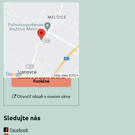
Externý obsah je
blokovaný Voľbami
súkromia
Prajete si načítať externý obsah?
Povoliť tentokrát
Povoliť a zapamätať -
súhlas s druhom cookie:
Funkčné
Otvoriť obsah v novom okne
Sledujte nás
Facebook