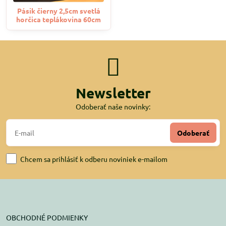
Pásik čierny 2,5cm svetlá
horčica teplákovina 60cm
Newsletter
Odoberať naše novinky:
Odoberať
Chcem sa prihlásiť k odberu noviniek e-mailom
OBCHODNÉ PODMIENKY