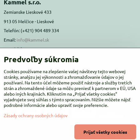
Kammel s.r.o.
Zemianske Lieskové 433
913 05 Melčice - Lieskové
Telefón: (+421) 904 489 334
Email:
info@kammel.sk
Prevádzka:
Predvoľby súkromia
Administratívna budova PD Melčice
Melčice - Lieskové 129, 91305
Cookies používame na zlepšenie vašej návštevy tejto webovej
Otváracie hodiny:
stránky, analýzu jej výkonnosti a zhromažďovanie údajov o jej
PO-ŠT 8:00 - 16:00
používaní. Na tento účel môžeme použiť nástroje a služby tretích
PIA-NE Zatvorené
strán a zhromaždené údaje sa môžu preniesť k partnerom v EÚ, USA
alebo iných krajinách. Kliknutím na „Prijať všetky cookies“
vyjadrujete svoj súhlas s týmto spracovaním. Nižšie môžete nájsť
podrobné informácie alebo upraviť svoje preferencie.
Zásady ochrany osobných údajov
©
2026
Copyright
Prijať všetky cookies
Predvoľby súkromia
Zásady ochrany osobných údajov