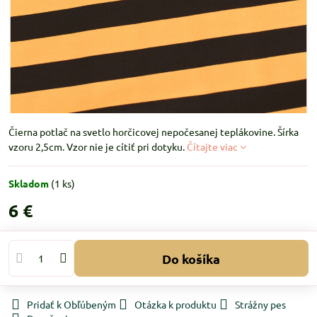
Čierna potlač na svetlo horčicovej nepočesanej teplákovine. Šírka
vzoru 2,5cm. Vzor nie je cítiť pri dotyku.
Čítajte viac
Skladom
(
1
ks)
6 €
Do košíka
Pridať k Obľúbeným
Otázka k produktu
Strážny pes