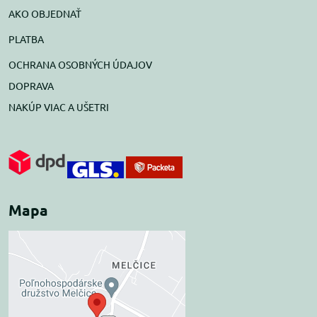
AKO OBJEDNAŤ
PLATBA
OCHRANA OSOBNÝCH ÚDAJOV
DOPRAVA
NAKÚP VIAC A UŠETRI
Mapa
Externý obsah je
blokovaný Voľbami
súkromia