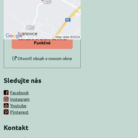
Prajete si načítať externý obsah?
Povoliť tentokrát
Povoliť a zapamätať -
súhlas s druhom cookie:
Funkčné
Otvoriť obsah v novom okne
Sledujte nás
Facebook
Instagram
Youtube
Pinterest
Kontakt