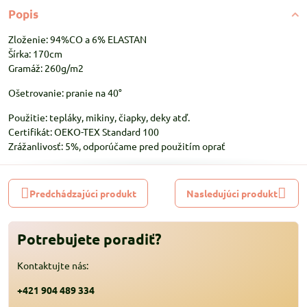
Popis
Zloženie: 94%CO a 6% ELASTAN
Šírka: 170cm
Gramáž: 260g/m2
Ošetrovanie: pranie na 40°
Použitie: tepláky, mikiny, čiapky, deky atď.
Certifikát: OEKO-TEX Standard 100
Zrážanlivosť: 5%, odporúčame pred použitím oprať
Predchádzajúci produkt
Nasledujúci produkt
Potrebujete poradiť?
Kontaktujte nás:
+421 904 489 334