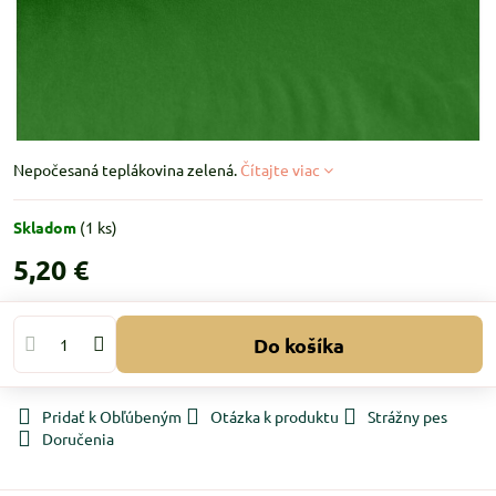
Nepočesaná teplákovina zelená.
Čítajte viac
Skladom
(
1
ks)
5,20 €
Do košíka
Pridať k Obľúbeným
Otázka k produktu
Strážny pes
Doručenia