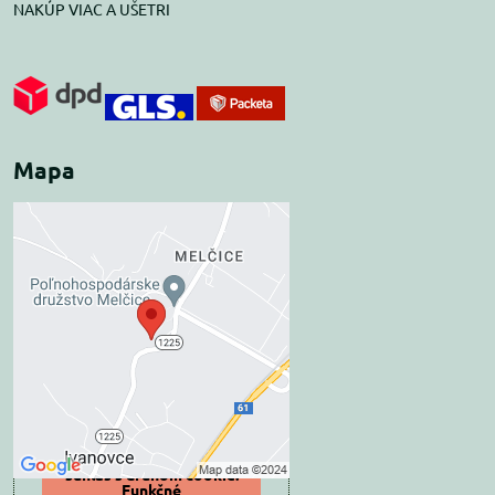
NAKÚP VIAC A UŠETRI
Mapa
Externý obsah je
blokovaný Voľbami
súkromia
Prajete si načítať externý obsah?
Povoliť tentokrát
Povoliť a zapamätať -
súhlas s druhom cookie:
Funkčné