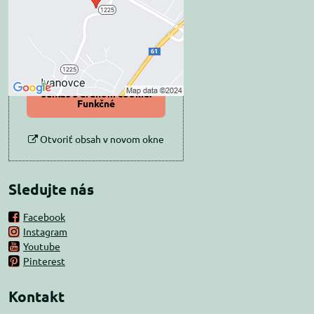
Prajete si načítať externý obsah?
Povoliť tentokrát
Povoliť a zapamätať -
súhlas s druhom cookie:
Funkčné
Otvoriť obsah v novom okne
Sledujte nás
Facebook
Instagram
Youtube
Pinterest
Kontakt