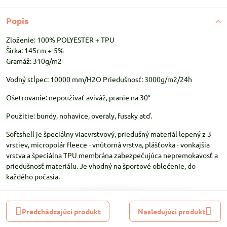
Popis
Zloženie: 100% POLYESTER + TPU
Šírka: 145cm +-5%
Gramáž: 310g/m2
Vodný stĺpec: 10000 mm/H2O Priedušnosť: 3000g/m2/24h
Ošetrovanie: nepoužívať aviváž, pranie na 30°
Použitie: bundy, nohavice, overaly, fusaky atď.
Softshell je špeciálny viacvrstvový, priedušný materiál lepený z 3
vrstiev, micropolár fleece - vnútorná vrstva, plášťovka - vonkajšia
vrstva a špeciálna TPU membrána zabezpečujúca nepremokavosť a
priedušnosť materiálu. Je vhodný na športové oblečenie, do
každého počasia.
Predchádzajúci produkt
Nasledujúci produkt