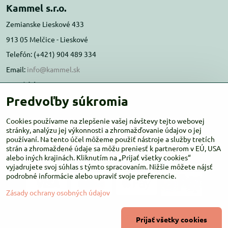
Kammel s.r.o.
Zemianske Lieskové 433
913 05 Melčice - Lieskové
Telefón: (+421) 904 489 334
Email:
info@kammel.sk
Prevádzka:
Predvoľby súkromia
Administratívna budova PD Melčice
Melčice - Lieskové 129, 91305
Cookies používame na zlepšenie vašej návštevy tejto webovej
Otváracie hodiny:
stránky, analýzu jej výkonnosti a zhromažďovanie údajov o jej
PO-ŠT 8:00 - 16:00
používaní. Na tento účel môžeme použiť nástroje a služby tretích
PIA-NE Zatvorené
strán a zhromaždené údaje sa môžu preniesť k partnerom v EÚ, USA
alebo iných krajinách. Kliknutím na „Prijať všetky cookies“
vyjadrujete svoj súhlas s týmto spracovaním. Nižšie môžete nájsť
podrobné informácie alebo upraviť svoje preferencie.
Zásady ochrany osobných údajov
©
2026
Copyright
Prijať všetky cookies
Predvoľby súkromia
Zásady ochrany osobných údajov