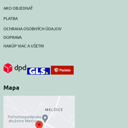
AKO OBJEDNAŤ
PLATBA
OCHRANA OSOBNÝCH ÚDAJOV
DOPRAVA
NAKÚP VIAC A UŠETRI
Mapa
Externý obsah je
blokovaný Voľbami
súkromia