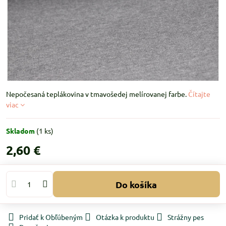
Nepočesaná teplákovina v tmavošedej melírovanej farbe.
Čítajte
viac
Skladom
(
1
ks)
2,60 €
Do košíka
Pridať k Obľúbeným
Otázka k produktu
Strážny pes