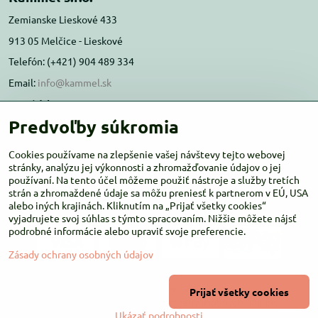
Zemianske Lieskové 433
913 05 Melčice - Lieskové
Telefón: (+421) 904 489 334
Email:
info@kammel.sk
Prevádzka:
Predvoľby súkromia
Administratívna budova PD Melčice
Melčice - Lieskové 129, 91305
Cookies používame na zlepšenie vašej návštevy tejto webovej
Otváracie hodiny:
stránky, analýzu jej výkonnosti a zhromažďovanie údajov o jej
PO-ŠT 8:00 - 16:00
používaní. Na tento účel môžeme použiť nástroje a služby tretích
PIA-NE Zatvorené
strán a zhromaždené údaje sa môžu preniesť k partnerom v EÚ, USA
alebo iných krajinách. Kliknutím na „Prijať všetky cookies“
vyjadrujete svoj súhlas s týmto spracovaním. Nižšie môžete nájsť
podrobné informácie alebo upraviť svoje preferencie.
Zásady ochrany osobných údajov
©
2026
Copyright
Prijať všetky cookies
Predvoľby súkromia
Zásady ochrany osobných údajov
Ukázať podrobnosti
Vytvorené pomocou:
BiznisWeb.sk