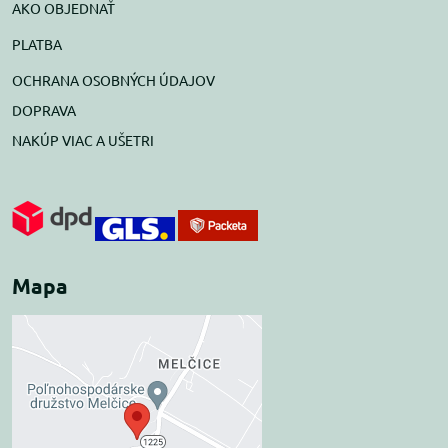
AKO OBJEDNAŤ
PLATBA
OCHRANA OSOBNÝCH ÚDAJOV
DOPRAVA
NAKÚP VIAC A UŠETRI
Mapa
Externý obsah je
blokovaný Voľbami
súkromia