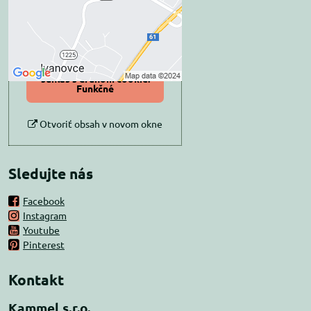
Prajete si načítať externý obsah?
Povoliť tentokrát
Povoliť a zapamätať -
súhlas s druhom cookie:
Funkčné
Otvoriť obsah v novom okne
Sledujte nás
Facebook
Instagram
Youtube
Pinterest
Kontakt
Kammel s.r.o.