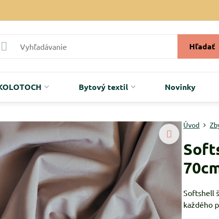
Hľadať
r KOLOTOCH
Bytový textil
Novinky
Úvod
Zb
Soft
70cm
Softshell
každého po