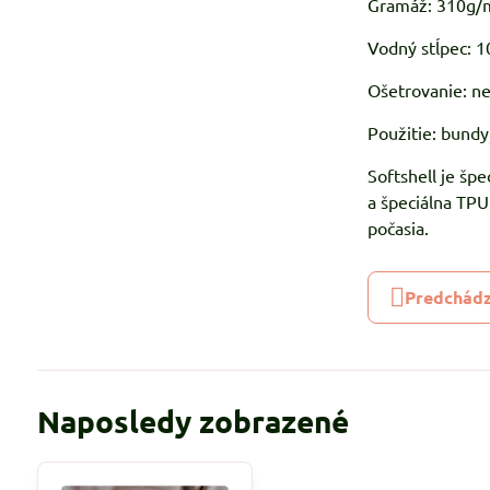
Gramáž: 310g/
Vodný stĺpec:
Ošetrovanie: ne
Použitie: bundy,
Softshell je špe
a špeciálna TP
počasia.
Predchádz
Naposledy zobrazené