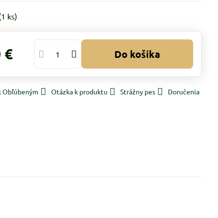
(
1
ks)
 €
Do košíka
 k Obľúbeným
Otázka k produktu
Strážny pes
Doručenia