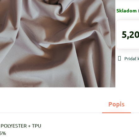
Skladom
5,20
Pridať
Popis
% POLYESTER + TPU
-5%