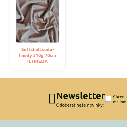
Softshell šedo-
hnedý 310g 70cm
II.TRIEDA
Newsletter
Chcem s
mailom
Odoberať naše novinky: