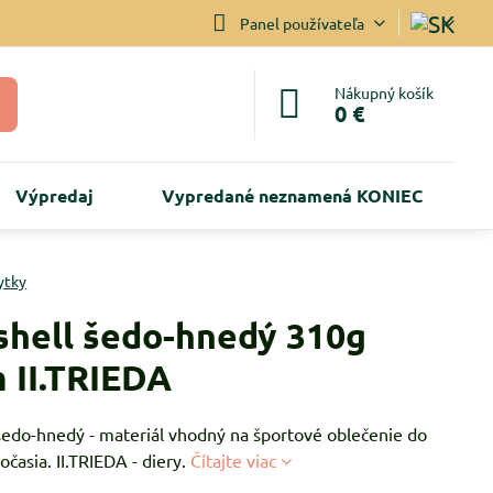
Panel používateľa
Nákupný košík
0 €
Výpredaj
Vypredané neznamená KONIEC
ytky
shell šedo-hnedý 310g
 II.TRIEDA
 šedo-hnedý - materiál vhodný na športové oblečenie do
časia. II.TRIEDA - diery.
Čítajte viac