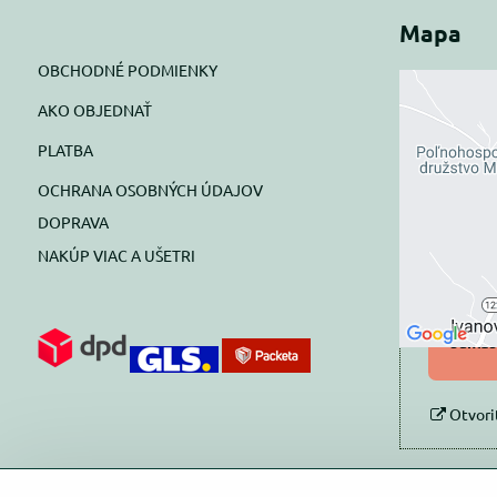
Mapa
OBCHODNÉ PODMIENKY
AKO OBJEDNAŤ
Exte
PLATBA
blok
OCHRANA OSOBNÝCH ÚDAJOV
Prajete si
DOPRAVA
NAKÚP VIAC A UŠETRI
Pov
Povol
súhlas
Otvori