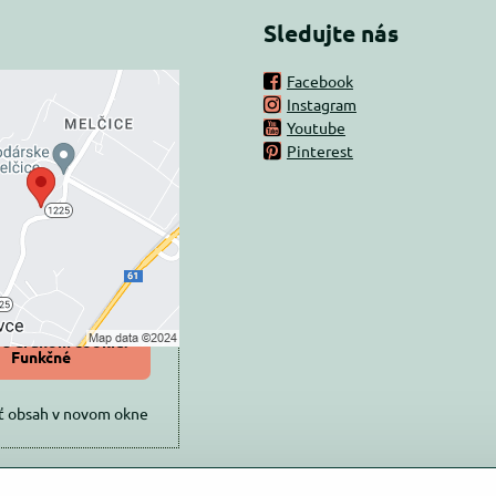
Sledujte nás
Facebook
Instagram
rný obsah je
Youtube
Pinterest
ovaný Voľbami
súkromia
 načítať externý obsah?
oliť tentokrát
iť a zapamätať -
 s druhom cookie:
Funkčné
ť obsah v novom okne