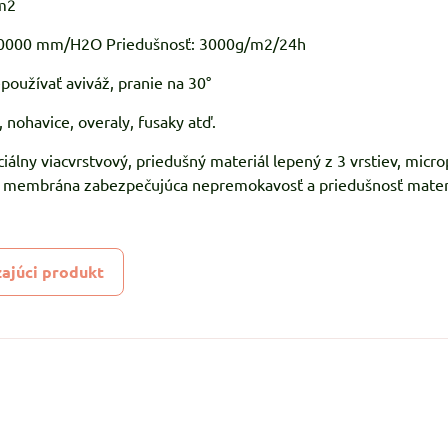
m2
 10000 mm/H2O Priedušnosť: 3000g/m2/24h
používať aviváž, pranie na 30°
 nohavice, overaly, fusaky atď.
ciálny viacvrstvový, priedušný materiál lepený z 3 vrstiev, micro
U membrána zabezpečujúca nepremokavosť a priedušnosť materi
ajúci produkt