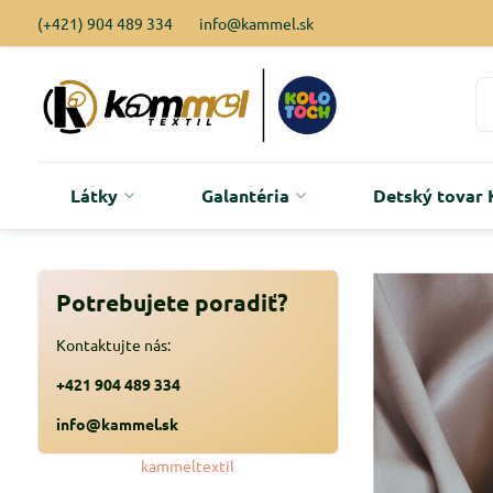
(+421) 904 489 334
info@kammel.sk
Látky
Galantéria
Detský tova
Potrebujete poradiť?
Kontaktujte nás:
+421 904 489 334
info@kammel.sk
kammeltextil