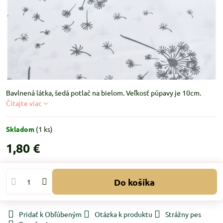
Bavlnená látka, šedá potlač na bielom. Veľkosť púpavy je 10cm.
Čítajte viac
Skladom
(
1
ks)
1,80 €
Do košíka
Pridať k Obľúbeným
Otázka k produktu
Strážny pes