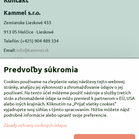
Kammel s.r.o.
Zemianske Lieskové 433
913 05 Melčice - Lieskové
Telefón: (+421) 904 489 334
Email:
info@kammel.sk
Prevádzka:
Predvoľby súkromia
Administratívna budova PD Melčice
Melčice - Lieskové 129, 91305
Cookies používame na zlepšenie vašej návštevy tejto webovej
Otváracie hodiny:
stránky, analýzu jej výkonnosti a zhromažďovanie údajov o jej
PO-ŠT 8:00 - 16:00
používaní. Na tento účel môžeme použiť nástroje a služby tretích
PIA-NE Zatvorené
strán a zhromaždené údaje sa môžu preniesť k partnerom v EÚ, USA
alebo iných krajinách. Kliknutím na „Prijať všetky cookies“
vyjadrujete svoj súhlas s týmto spracovaním. Nižšie môžete nájsť
podrobné informácie alebo upraviť svoje preferencie.
Zásady ochrany osobných údajov