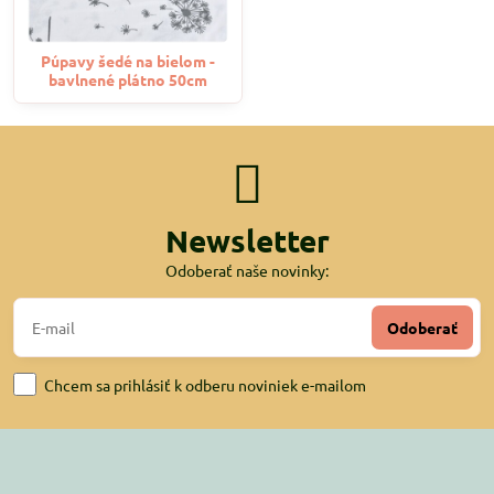
Púpavy šedé na bielom -
bavlnené plátno 50cm
Newsletter
Odoberať naše novinky:
Odoberať
Chcem sa prihlásiť k odberu noviniek e-mailom