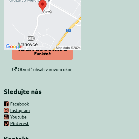
súkromia
Prajete si načítať externý obsah?
Povoliť tentokrát
Povoliť a zapamätať -
súhlas s druhom cookie:
Funkčné
Otvoriť obsah v novom okne
Sledujte nás
Facebook
Instagram
Youtube
Pinterest
Kontakt