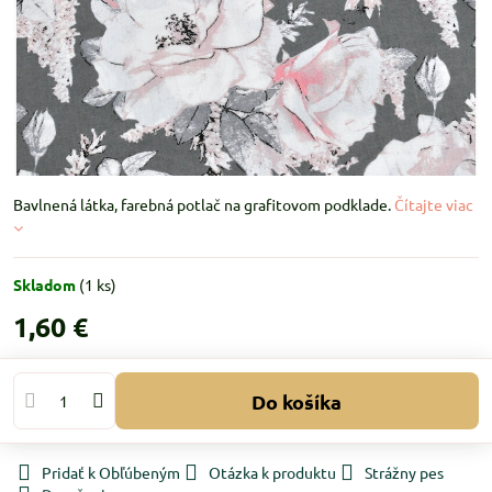
Bavlnená látka, farebná potlač na grafitovom podklade.
Čítajte viac
Skladom
(
1
ks)
1,60 €
Do košíka
Pridať k Obľúbeným
Otázka k produktu
Strážny pes