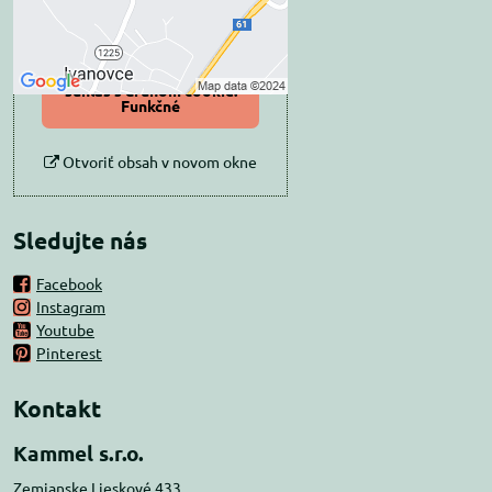
Povoliť tentokrát
Povoliť a zapamätať -
súhlas s druhom cookie:
Funkčné
Otvoriť obsah v novom okne
Sledujte nás
Facebook
Instagram
Youtube
Pinterest
Kontakt
Kammel s.r.o.
Zemianske Lieskové 433