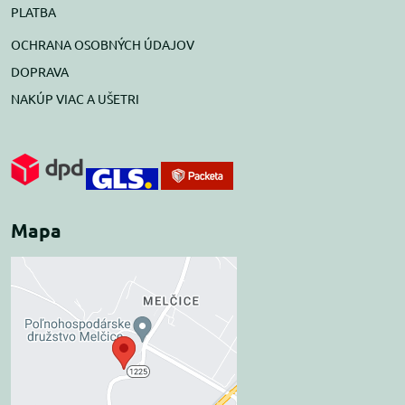
PLATBA
OCHRANA OSOBNÝCH ÚDAJOV
DOPRAVA
NAKÚP VIAC A UŠETRI
Mapa
Externý obsah je
blokovaný Voľbami
súkromia
Prajete si načítať externý obsah?