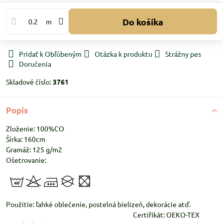
Do košíka
m
Pridať k Obľúbeným
Otázka k produktu
Strážny pes
Doručenia
Skladové číslo:
3761
Popis
Zloženie: 100%CO
Šírka: 160cm
Gramáž: 125 g/m2
Ošetrovanie:
Použitie: ľahké oblečenie, postelná bielizeň, dekorácie atď.
Certifikát: OEKO-TEX