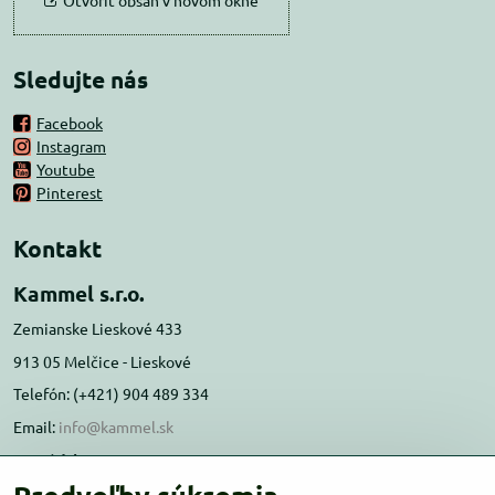
Otvoriť obsah v novom okne
Sledujte nás
Facebook
Instagram
Youtube
Pinterest
Kontakt
Kammel s.r.o.
Zemianske Lieskové 433
913 05 Melčice - Lieskové
Telefón: (+421) 904 489 334
Email:
info@kammel.sk
Prevádzka:
Administratívna budova PD Melčice