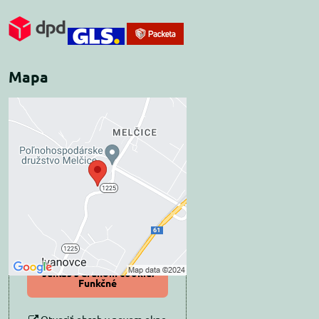
Mapa
Externý obsah je
blokovaný Voľbami
súkromia
Prajete si načítať externý obsah?
Povoliť tentokrát
Povoliť a zapamätať -
súhlas s druhom cookie:
Funkčné