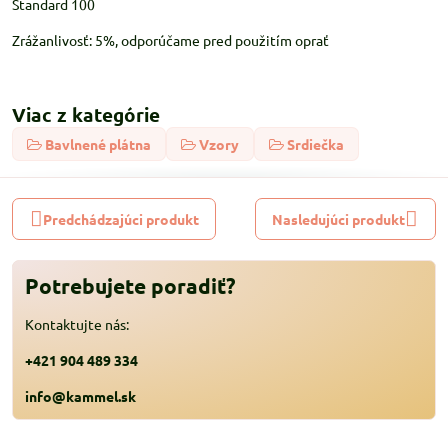
Standard 100
Zrážanlivosť: 5%, odporúčame pred použitím oprať
Viac z kategórie
Bavlnené plátna
Vzory
Srdiečka
Predchádzajúci produkt
Nasledujúci produkt
Potrebujete poradiť?
Kontaktujte nás:
+421 904 489 334
info@kammel.sk