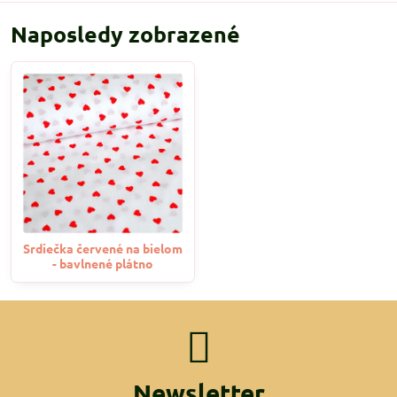
Naposledy zobrazené
Srdiečka červené na bielom
- bavlnené plátno
Newsletter