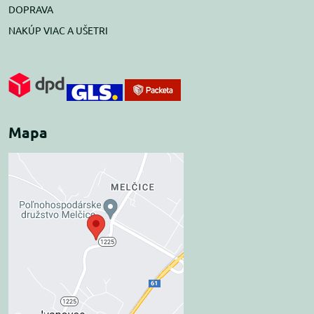
DOPRAVA
NAKÚP VIAC A UŠETRI
Mapa
Externý obsah je
blokovaný Voľbami
súkromia
Prajete si načítať externý obsah?
Povoliť tentokrát