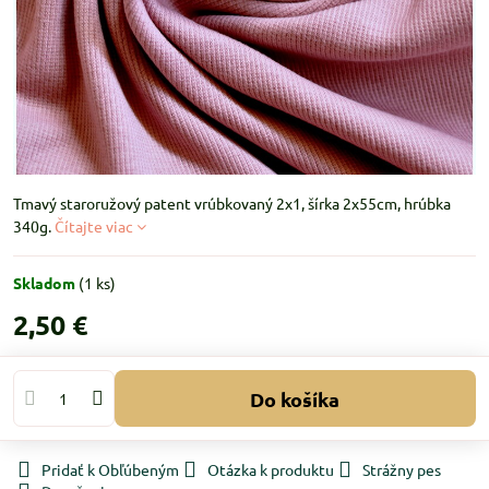
Tmavý staroružový patent vrúbkovaný 2x1, šírka 2x55cm, hrúbka
340g.
Čítajte viac
Skladom
(
1
ks)
2,50 €
Do košíka
Pridať k Obľúbeným
Otázka k produktu
Strážny pes