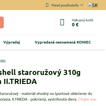
Panel používateľa
Nákupný košík
0 €
Výpredaj
Vypredané neznamená KONIEC
ytky
shell staroružový 310g
 II.TRIEDA
staroružový - materiál vhodný na športové oblečenie do
časia. II.TRIEDA - pokrčený, vystrihnutá diera.
Čítajte viac