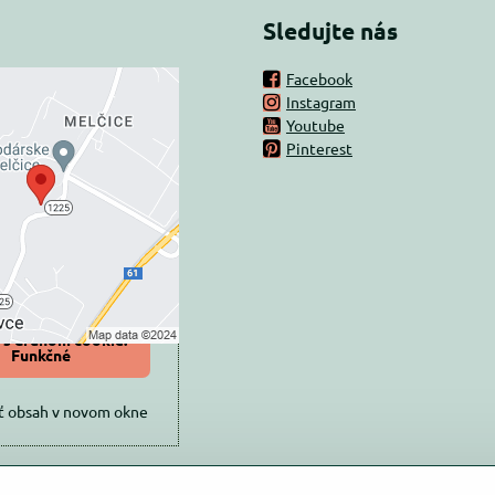
Sledujte nás
Facebook
Instagram
rný obsah je
Youtube
Pinterest
ovaný Voľbami
súkromia
 načítať externý obsah?
oliť tentokrát
iť a zapamätať -
 s druhom cookie:
Funkčné
ť obsah v novom okne