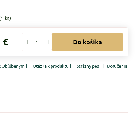
(
1
ks)
 €
Do košíka
 k Obľúbeným
Otázka k produktu
Strážny pes
Doručenia