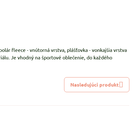
polár fleece - vnútorná vrstva, plášťovka - vonkajšia vrstva
álu. Je vhodný na športové oblečenie, do každého
Nasledujúci produkt