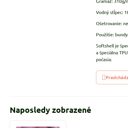
Gramáž: 310g/
Vodný stĺpec:
Ošetrovanie: ne
Použitie: bundy,
Softshell je špe
a špeciálna TP
počasia.
Predchádz
Naposledy zobrazené