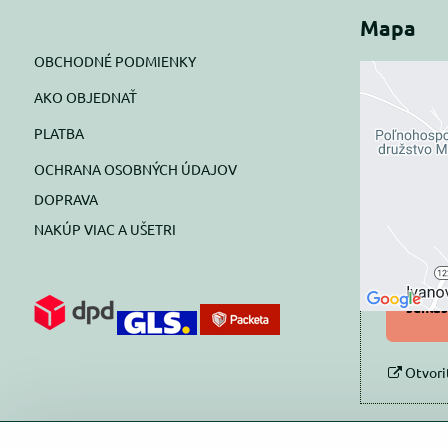
Mapa
OBCHODNÉ PODMIENKY
AKO OBJEDNAŤ
Exte
PLATBA
blok
OCHRANA OSOBNÝCH ÚDAJOV
Prajete si
DOPRAVA
NAKÚP VIAC A UŠETRI
Pov
Povol
súhlas
Otvori