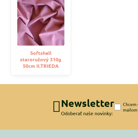
Softshell
staroružový 310g
50cm II.TRIEDA
Newsletter
Chcem s
mailom
Odoberať naše novinky: