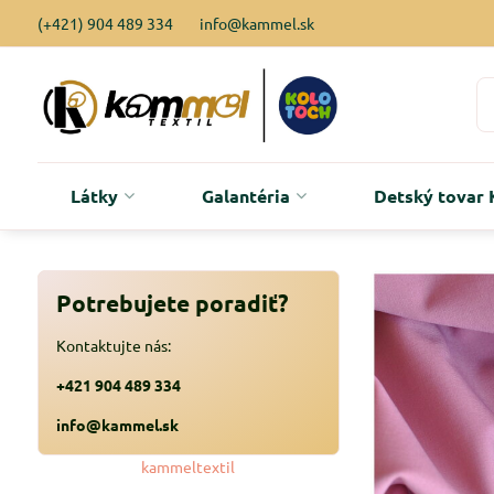
(+421) 904 489 334
info@kammel.sk
Látky
Galantéria
Detský tova
Potrebujete poradiť?
Kontaktujte nás:
+421 904 489 334
info@kammel.sk
kammeltextil