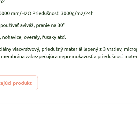
m2
 10000 mm/H2O Priedušnosť: 3000g/m2/24h
používať aviváž, pranie na 30°
 nohavice, overaly, fusaky atď.
ciálny viacvrstvový, priedušný materiál lepený z 3 vrstiev, micro
U membrána zabezpečujúca nepremokavosť a priedušnosť materi
ajúci produkt