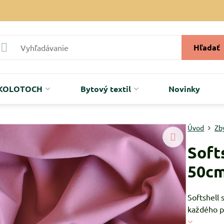
Hľadať
r KOLOTOCH
Bytový textil
Novinky
Úvod
Zb
Soft
50cm
Softshell 
každého po