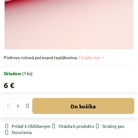
Púdrovo ružová počesaná teplákovina.
Čítajte viac
Skladom
(
1
ks)
6 €
Do košíka
Pridať k Obľúbeným
Otázka k produktu
Strážny pes
Doručenia