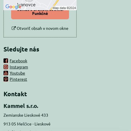
Povoliť a zapamätať -
súhlas s druhom cookie:
Funkčné
Otvoriť obsah v novom okne
Sledujte nás
Facebook
Instagram
Youtube
Pinterest
Kontakt
Kammel s.r.o.
Zemianske Lieskové 433
913 05 Melčice - Lieskové