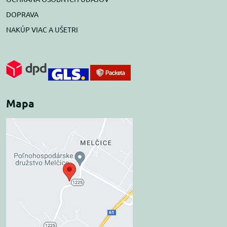
DOPRAVA
NAKÚP VIAC A UŠETRI
Mapa
Externý obsah je
blokovaný Voľbami
súkromia
Prajete si načítať externý obsah?
Povoliť tentokrát