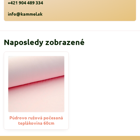
+421 904 489 334
info@kammel.sk
Naposledy zobrazené
Púdrovo ružová počesaná
teplákovina 60cm