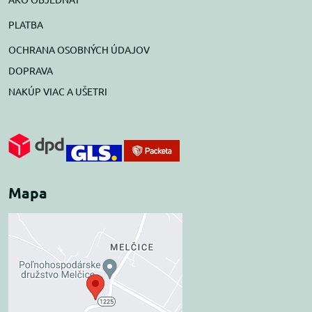
PLATBA
OCHRANA OSOBNÝCH ÚDAJOV
DOPRAVA
NAKÚP VIAC A UŠETRI
Mapa
Externý obsah je
blokovaný Voľbami
súkromia
Prajete si načítať externý obsah?