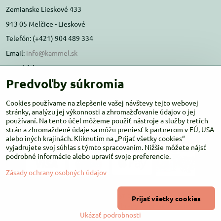
Zemianske Lieskové 433
913 05 Melčice - Lieskové
Telefón: (+421) 904 489 334
Email:
info@kammel.sk
Prevádzka:
Predvoľby súkromia
Administratívna budova PD Melčice
Melčice - Lieskové 129, 91305
Cookies používame na zlepšenie vašej návštevy tejto webovej
Otváracie hodiny:
stránky, analýzu jej výkonnosti a zhromažďovanie údajov o jej
PO-ŠT 8:00 - 16:00
používaní. Na tento účel môžeme použiť nástroje a služby tretích
PIA-NE Zatvorené
strán a zhromaždené údaje sa môžu preniesť k partnerom v EÚ, USA
alebo iných krajinách. Kliknutím na „Prijať všetky cookies“
vyjadrujete svoj súhlas s týmto spracovaním. Nižšie môžete nájsť
podrobné informácie alebo upraviť svoje preferencie.
Zásady ochrany osobných údajov
©
2026
Copyright
Prijať všetky cookies
Predvoľby súkromia
Zásady ochrany osobných údajov
Ukázať podrobnosti
Vytvorené pomocou:
BiznisWeb.sk