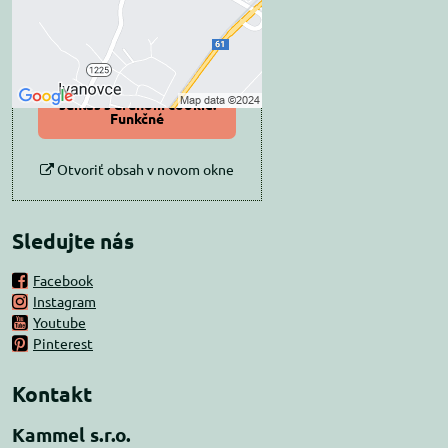
Povoliť tentokrát
Povoliť a zapamätať -
súhlas s druhom cookie:
Funkčné
Otvoriť obsah v novom okne
Sledujte nás
Facebook
Instagram
Youtube
Pinterest
Kontakt
Kammel s.r.o.