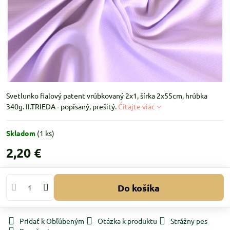
Svetlunko fialový patent vrúbkovaný 2x1, šírka 2x55cm, hrúbka
340g. II.TRIEDA - popísaný, prešitý.
Čítajte viac
Skladom
(
1
ks)
2,20 €
Do košíka
Pridať k Obľúbeným
Otázka k produktu
Strážny pes