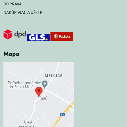
DOPRAVA
NAKÚP VIAC A UŠETRI
Mapa
Externý obsah je
blokovaný Voľbami
súkromia
Prajete si načítať externý obsah?
Povoliť tentokrát