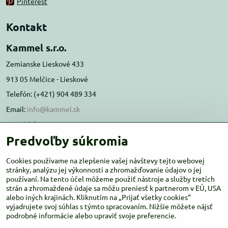
Pinterest
Kontakt
Kammel s.r.o.
Zemianske Lieskové 433
913 05 Melčice - Lieskové
Telefón: (+421) 904 489 334
Email:
info@kammel.sk
Prevádzka:
Predvoľby súkromia
Administratívna budova PD Melčice
Melčice - Lieskové 129, 91305
Cookies používame na zlepšenie vašej návštevy tejto webovej
Otváracie hodiny:
stránky, analýzu jej výkonnosti a zhromažďovanie údajov o jej
PO-ŠT 8:00 - 16:00
používaní. Na tento účel môžeme použiť nástroje a služby tretích
PIA-NE Zatvorené
strán a zhromaždené údaje sa môžu preniesť k partnerom v EÚ, USA
alebo iných krajinách. Kliknutím na „Prijať všetky cookies“
vyjadrujete svoj súhlas s týmto spracovaním. Nižšie môžete nájsť
podrobné informácie alebo upraviť svoje preferencie.