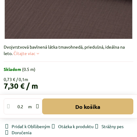
Dvojvrstvová bavlnená látka tmavohnedá, priedušná, ideálna na
leto.
Čítajte viac
Skladom
(
0.5
m)
0,73 €
7,30 €
/ m
Do košíka
m
Pridať k Obľúbeným
Otázka k produktu
Strážny pes
Doručenia