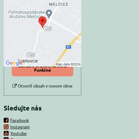
Externý obsah je
blokovaný Voľbami
súkromia
Prajete si načítať externý obsah?
Povoliť tentokrát
Povoliť a zapamätať -
súhlas s druhom cookie:
Funkčné
Otvoriť obsah v novom okne
Sledujte nás
Facebook
Instagram
Youtube