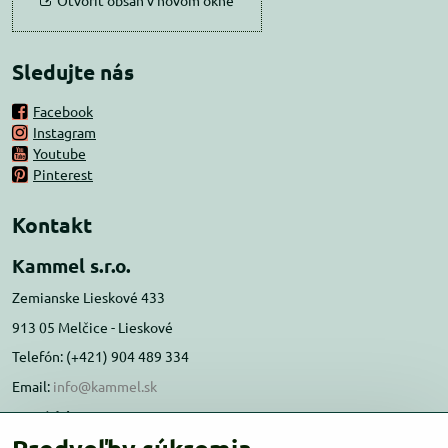
Otvoriť obsah v novom okne
Sledujte nás
Facebook
Instagram
Youtube
Pinterest
Kontakt
Kammel s.r.o.
Zemianske Lieskové 433
913 05 Melčice - Lieskové
Telefón: (+421) 904 489 334
Email:
info@kammel.sk
Prevádzka:
Administratívna budova PD Melčice