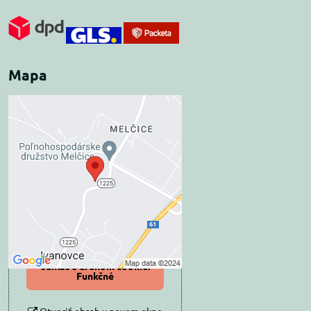
Mapa
Externý obsah je
blokovaný Voľbami
súkromia
Prajete si načítať externý obsah?
Povoliť tentokrát
Povoliť a zapamätať -
súhlas s druhom cookie:
Funkčné