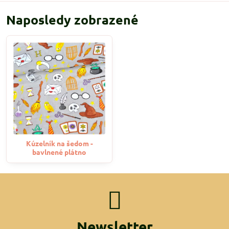
Naposledy zobrazené
Kúzelník na šedom -
bavlnené plátno
Newsletter