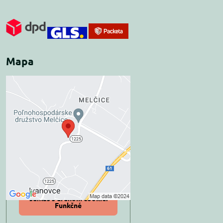
Mapa
Externý obsah je
blokovaný Voľbami
súkromia
Prajete si načítať externý obsah?
Povoliť tentokrát
Povoliť a zapamätať -
súhlas s druhom cookie:
Funkčné