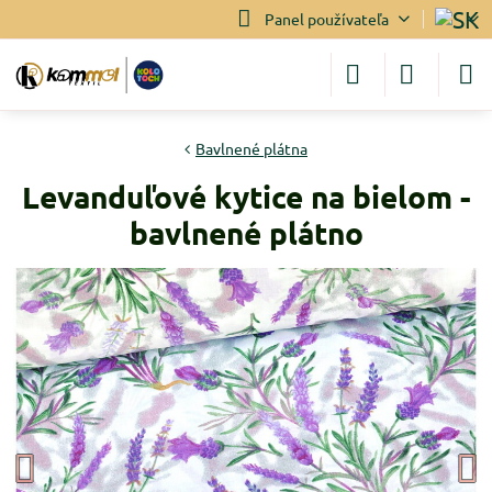
Panel používateľa
Bavlnené plátna
Levanduľové kytice na bielom -
bavlnené plátno