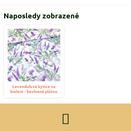
Naposledy zobrazené
Levanduľové kytice na
bielom - bavlnené plátno