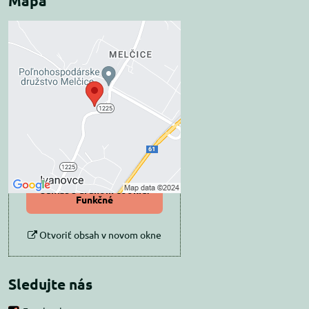
Mapa
Externý obsah je
blokovaný Voľbami
súkromia
Prajete si načítať externý obsah?
Povoliť tentokrát
Povoliť a zapamätať -
súhlas s druhom cookie:
Funkčné
Otvoriť obsah v novom okne
Sledujte nás