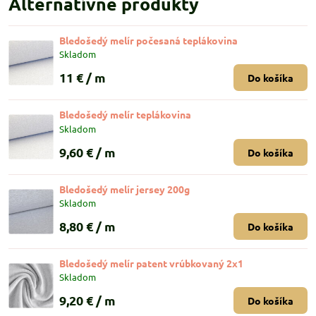
Alternatívne produkty
Bledošedý melír počesaná teplákovina
Skladom
11 €
/ m
Do košíka
Bledošedý melír teplákovina
Skladom
9,60 €
/ m
Do košíka
Bledošedý melír jersey 200g
Skladom
8,80 €
/ m
Do košíka
Bledošedý melír patent vrúbkovaný 2x1
Skladom
9,20 €
/ m
Do košíka