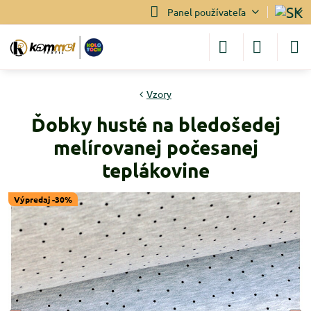
Panel používateľa
Vzory
Ďobky husté na bledošedej
melírovanej počesanej
teplákovine
Výpredaj -30%