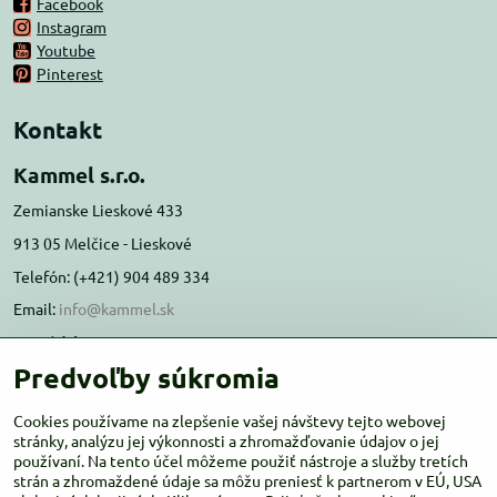
Facebook
Instagram
Youtube
Pinterest
Kontakt
Kammel s.r.o.
Zemianske Lieskové 433
913 05 Melčice - Lieskové
Telefón: (+421) 904 489 334
Email:
info@kammel.sk
Prevádzka:
Predvoľby súkromia
Administratívna budova PD Melčice
Melčice - Lieskové 129, 91305
Cookies používame na zlepšenie vašej návštevy tejto webovej
stránky, analýzu jej výkonnosti a zhromažďovanie údajov o jej
Otváracie hodiny:
PO-ŠT 8:00 - 16:00
používaní. Na tento účel môžeme použiť nástroje a služby tretích
PIA-NE Zatvorené
strán a zhromaždené údaje sa môžu preniesť k partnerom v EÚ, USA