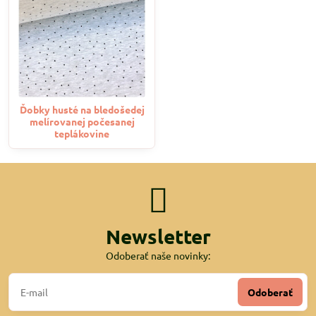
Ďobky husté na bledošedej
melírovanej počesanej
teplákovine
Newsletter
Odoberať naše novinky:
Odoberať