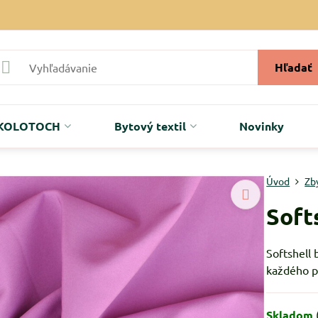
Hľadať
r KOLOTOCH
Bytový textil
Novinky
Úvod
Zb
Soft
Softshell 
každého p
Skladom