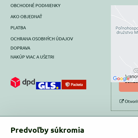
OBCHODNÉ PODMIENKY
AKO OBJEDNAŤ
Exte
PLATBA
blok
OCHRANA OSOBNÝCH ÚDAJOV
Prajete si
DOPRAVA
NAKÚP VIAC A UŠETRI
Pov
Povol
súhlas
Otvori
Predvoľby súkromia