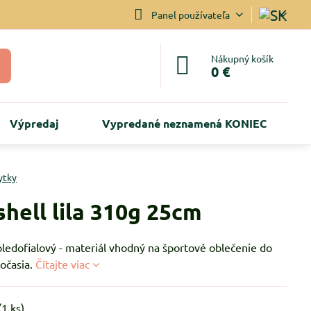
Panel používateľa
Nákupný košík
0 €
Výpredaj
Vypredané neznamená KONIEC
ytky
shell lila 310g 25cm
bledofialový - materiál vhodný na športové oblečenie do
očasia.
Čítajte viac
(
1
ks)