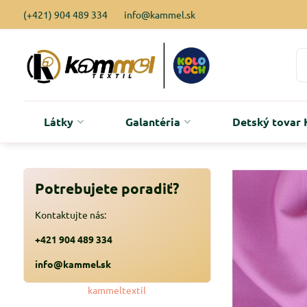
(+421) 904 489 334
info@kammel.sk
Látky
Galantéria
Detský tova
Potrebujete poradiť?
Kontaktujte nás:
+421 904 489 334
info@kammel.sk
kammeltextil