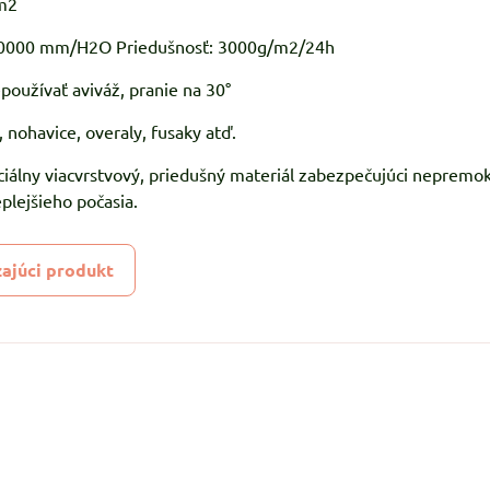
m2
 10000 mm/H2O Priedušnosť: 3000g/m2/24h
používať aviváž, pranie na 30°
 nohavice, overaly, fusaky atď.
eciálny viacvrstvový, priedušný materiál zabezpečujúci nepremo
eplejšieho počasia.
ajúci produkt