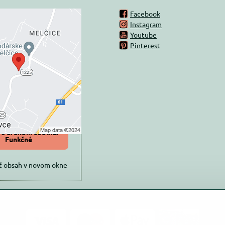
Facebook
Instagram
rný obsah je
Youtube
Pinterest
ovaný Voľbami
súkromia
 načítať externý obsah?
oliť tentokrát
iť a zapamätať -
 s druhom cookie:
Funkčné
ť obsah v novom okne