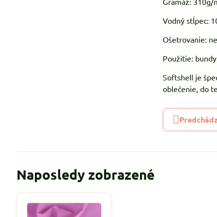
Gramáž: 310g/
Vodný stĺpec:
Ošetrovanie: ne
Použitie: bundy,
Softshell je šp
oblečenie, do t
Predchádz
Naposledy zobrazené