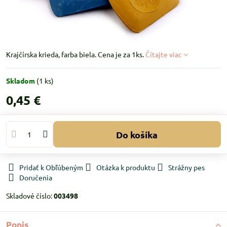
Krajčírska krieda, farba biela. Cena je za 1ks.
Čítajte viac
Skladom
(
1
ks)
0,45 €
Do košíka
Pridať k Obľúbeným
Otázka k produktu
Strážny pes
Doručenia
Skladové číslo:
003498
Popis