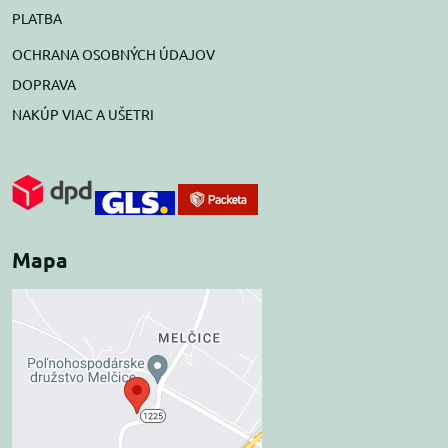
PLATBA
OCHRANA OSOBNÝCH ÚDAJOV
DOPRAVA
NAKÚP VIAC A UŠETRI
Mapa
Externý obsah je
blokovaný Voľbami
súkromia
Prajete si načítať externý obsah?