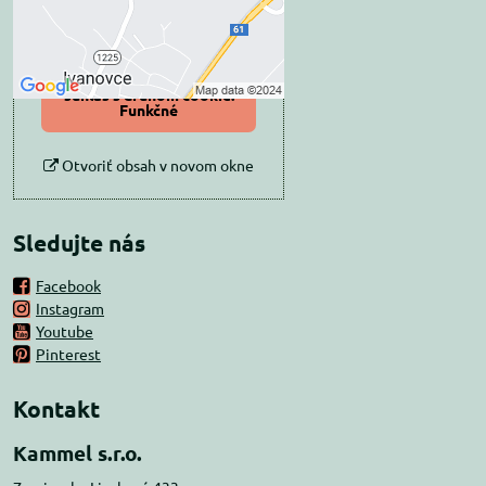
Povoliť tentokrát
Povoliť a zapamätať -
súhlas s druhom cookie:
Funkčné
Otvoriť obsah v novom okne
Sledujte nás
Facebook
Instagram
Youtube
Pinterest
Kontakt
Kammel s.r.o.