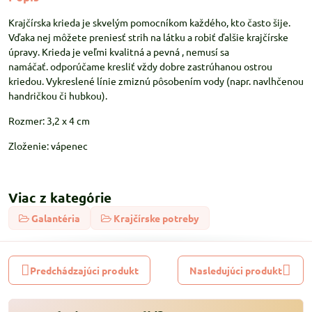
Krajčírska krieda je skvelým pomocníkom každého, kto často šije.
Vďaka nej môžete preniesť strih na látku a robiť ďalšie krajčírske
úpravy. Krieda je veľmi kvalitná a pevná , nemusí sa
namáčať. odporúčame kresliť vždy dobre zastrúhanou ostrou
kriedou. Vykreslené línie zmiznú pôsobením vody (napr. navlhčenou
handričkou či hubkou).
Rozmer: 3,2 x 4 cm
Zloženie: vápenec
Viac z kategórie
Galantéria
Krajčírske potreby
Predchádzajúci produkt
Nasledujúci produkt