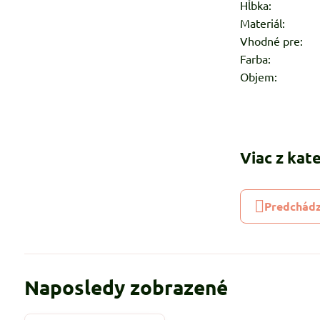
Hĺbka:
6,5
Materiál:
100
Vhodné pre:
d
Farba:
bi
Objem:
50
Viac z kat
Predchádz
Naposledy zobrazené