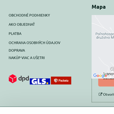
Mapa
OBCHODNÉ PODMIENKY
AKO OBJEDNAŤ
Exte
PLATBA
blok
OCHRANA OSOBNÝCH ÚDAJOV
Prajete si
DOPRAVA
NAKÚP VIAC A UŠETRI
Pov
Povol
súhlas
Otvori