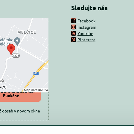
Sledujte nás
Facebook
Instagram
rný obsah je
Youtube
Pinterest
ovaný Voľbami
súkromia
 načítať externý obsah?
oliť tentokrát
iť a zapamätať -
 s druhom cookie:
Funkčné
ť obsah v novom okne