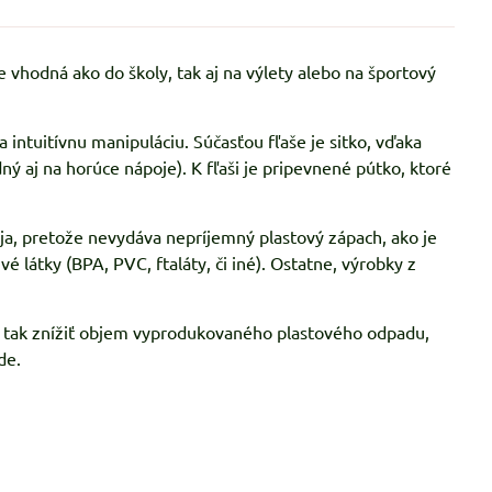
 vhodná ako do školy, tak aj na výlety alebo na športový
ntuitívnu manipuláciu. Súčasťou fľaše je sitko, vďaka
ný aj na horúce nápoje). K fľaši je pripevnené pútko, ktoré
ja, pretože nevydáva nepríjemný plastový zápach, ako je
é látky (BPA, PVC, ftaláty, či iné). Ostatne, výrobky z
e tak znížiť objem vyprodukovaného plastového odpadu,
de.