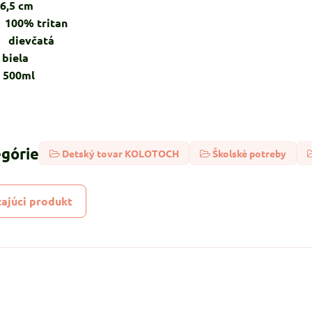
 cm
% tritan
ievčatá
ela
0ml
egórie
Detský tovar KOLOTOCH
Školské potreby
ajúci produkt