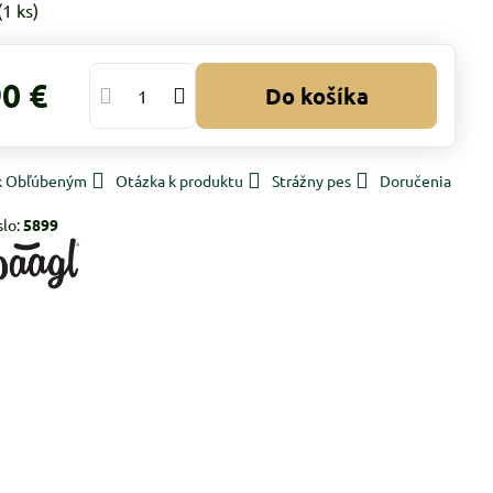
(
1
ks)
90 €
Do košíka
 k Obľúbeným
Otázka k produktu
Strážny pes
Doručenia
slo:
5899