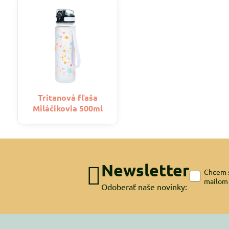
Tritanová fľaša
Miláčikovia 500ml
Newsletter
Chcem s
mailom
Odoberať naše novinky: