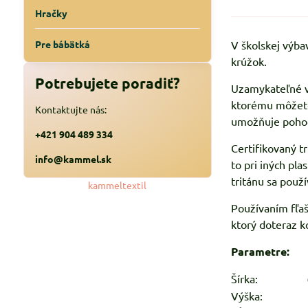
Hračky
Pre bábätká
V školskej výba
krúžok.
Potrebujete poradiť?
Uzamykateľné vi
ktorému môžete 
Kontaktujte nás:
umožňuje pohod
+421 904 489 334
Certifikovaný t
info@kammel.sk
to pri iných pla
tritánu sa použí
kammeltextil
Používaním fľaš
ktorý doteraz ko
Parametre:
Šírka:
6,5
Výška:
23