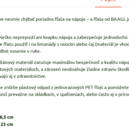
ve nesmie chýbať poriadna fľaša na nápoje – a fľaša od BAAGL je
ečko neprepustí ani kvapku nápoja a zabezpečuje jednoduchú a i
fľašu použiť i na limonády s ovocím alebo čaj (materiál je vhod
lné nosenie v ruke.
ritánový materiál zaručuje maximálnu bezpečnosť a kvalitu nápo
stových materiáloch, a zároveň neobsahuje žiadne zdraviu škodliv
vajú aj v zdravotníctve.
e znížite plastový odpad z jednorazových PET fliaš a pomôžet
nčí prevažne na skládkach, v spaľovniach, alebo často aj v príro
 cm
 cm