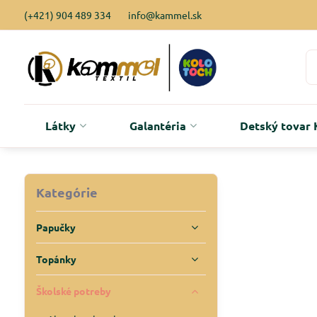
(+421) 904 489 334
info@kammel.sk
Látky
Galantéria
Detský tova
Kategórie
Papučky
Topánky
Školské potreby