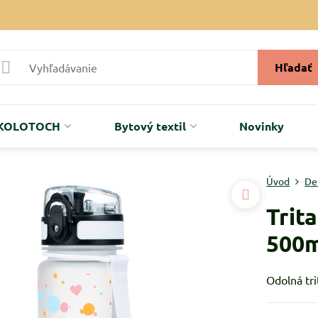
Hľadať
r KOLOTOCH
Bytový textil
Novinky
Úvod
De
Trit
500
Odolná tri