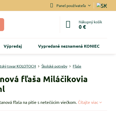
Panel používateľa
Nákupný košík
0 €
Výpredaj
Vypredané neznamená KONIEC
tský tovar KOLOTOCH
Školské potreby
Fľaše
anová fľaša Miláčikovia
ml
tanová fľaša na pitie s netečúcim viečkom.
Čítajte viac