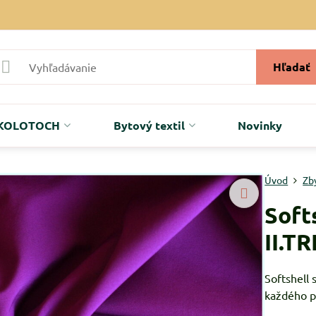
Hľadať
r KOLOTOCH
Bytový textil
Novinky
Úvod
Zb
Soft
II.T
Softshell 
každého po