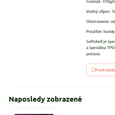
Gramáž: 310g/
Vodný stĺpec:
Ošetrovanie: ne
Použitie: bundy,
Softshell je špe
a špeciálna TP
počasia.
Predchádz
Naposledy zobrazené