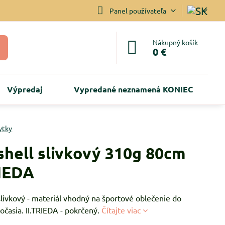
Panel používateľa
Nákupný košík
0 €
Výpredaj
Vypredané neznamená KONIEC
ytky
shell slivkový 310g 80cm
RIEDA
slivkový - materiál vhodný na športové oblečenie do
časia. II.TRIEDA - pokrčený.
Čítajte viac