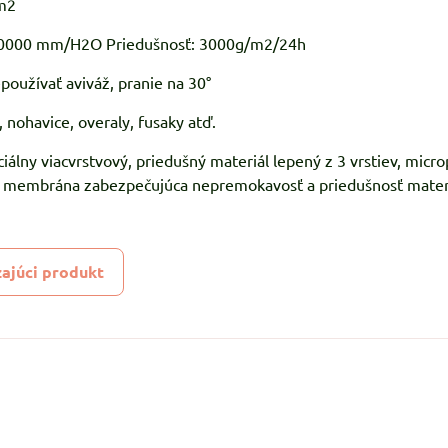
m2
 10000 mm/H2O Priedušnosť: 3000g/m2/24h
používať aviváž, pranie na 30°
 nohavice, overaly, fusaky atď.
ciálny viacvrstvový, priedušný materiál lepený z 3 vrstiev, micro
U membrána zabezpečujúca nepremokavosť a priedušnosť materi
ajúci produkt