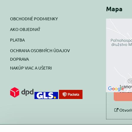
Mapa
OBCHODNÉ PODMIENKY
AKO OBJEDNAŤ
Exte
PLATBA
blok
OCHRANA OSOBNÝCH ÚDAJOV
Prajete si
DOPRAVA
NAKÚP VIAC A UŠETRI
Pov
Povol
súhlas
Otvori