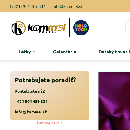
(+421) 904 489 334
info@kammel.sk
Látky
Galantéria
Detský tova
Potrebujete poradiť?
Kontaktujte nás:
+421 904 489 334
info@kammel.sk
kammeltextil