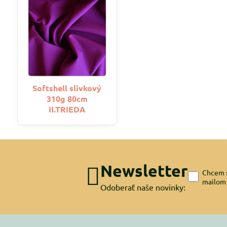
Softshell slivkový
310g 80cm
II.TRIEDA
Newsletter
Chcem s
mailom
Odoberať naše novinky: