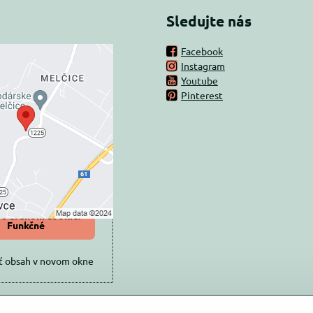
Sledujte nás
Facebook
Instagram
rný obsah je
Youtube
Pinterest
ovaný Voľbami
súkromia
 načítať externý obsah?
oliť tentokrát
iť a zapamätať -
 s druhom cookie:
Funkčné
ť obsah v novom okne