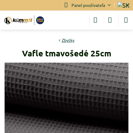
Panel používateľa
Zbytky
Vafle tmavošedé 25cm