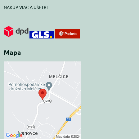
NAKÚP VIAC A UŠETRI
Mapa
Externý obsah je
blokovaný Voľbami
súkromia
Prajete si načítať externý obsah?
Povoliť tentokrát
Povoliť a zapamätať -
súhlas s druhom cookie: