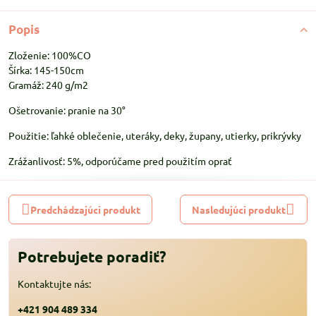
Popis
Zloženie: 100%CO
Šírka: 145-150cm
Gramáž: 240 g/m2
Ošetrovanie: pranie na 30°
Použitie: ľahké oblečenie, uteráky, deky, župany, utierky, prikrývky
Zrážanlivosť: 5%, odporúčame pred použitím oprať
Predchádzajúci produkt
Nasledujúci produkt
Potrebujete poradiť?
Kontaktujte nás:
+421 904 489 334