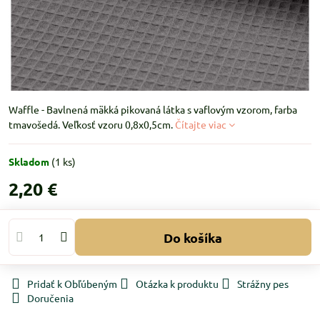
Waffle - Bavlnená mäkká pikovaná látka s vaflovým vzorom, farba
tmavošedá. Veľkosť vzoru 0,8x0,5cm.
Čítajte viac
Skladom
(
1
ks)
2,20 €
Do košíka
Pridať k Obľúbeným
Otázka k produktu
Strážny pes
Doručenia