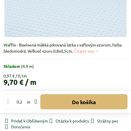
Waffle - Bavlnená mäkká pikovaná látka s vaflovým vzorom, farba
bledomodrá. Veľkosť vzoru 0,8x0,5cm.
Čítajte viac
Skladom
(
4.9
m)
0,97 €
9,70 €
/ m
Do košíka
m
Pridať k Obľúbeným
Otázka k produktu
Strážny pes
Doručenia