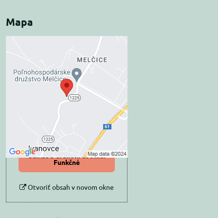
Mapa
Externý obsah je
blokovaný Voľbami
súkromia
Prajete si načítať externý obsah?
Povoliť tentokrát
Povoliť a zapamätať -
súhlas s druhom cookie:
Funkčné
Otvoriť obsah v novom okne