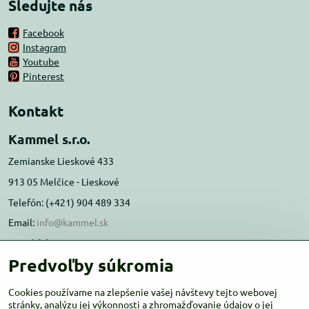
Sledujte nás
Facebook
Instagram
Youtube
Pinterest
Kontakt
Kammel s.r.o.
Zemianske Lieskové 433
913 05 Melčice - Lieskové
Telefón: (+421) 904 489 334
Email:
info@kammel.sk
Prevádzka:
Predvoľby súkromia
Administratívna budova PD Melčice
Melčice - Lieskové 129, 91305
Cookies používame na zlepšenie vašej návštevy tejto webovej
stránky, analýzu jej výkonnosti a zhromažďovanie údajov o jej
Otváracie hodiny:
PO-ŠT 8:00 - 16:00