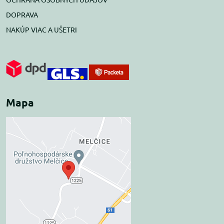
DOPRAVA
NAKÚP VIAC A UŠETRI
Mapa
Externý obsah je
blokovaný Voľbami
súkromia
Prajete si načítať externý obsah?
Povoliť tentokrát