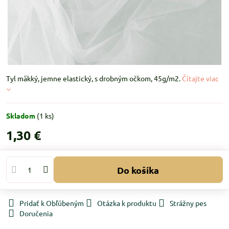
Tyl mäkký, jemne elastický, s drobným očkom, 45g/m2.
Čítajte viac
Skladom
(
1
ks)
1,30 €
Do košíka
Pridať k Obľúbeným
Otázka k produktu
Strážny pes
Doručenia