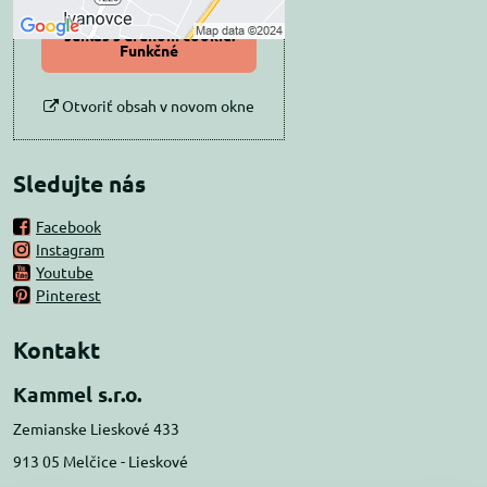
Povoliť a zapamätať -
súhlas s druhom cookie:
Funkčné
Otvoriť obsah v novom okne
Sledujte nás
Facebook
Instagram
Youtube
Pinterest
Kontakt
Kammel s.r.o.
Zemianske Lieskové 433
913 05 Melčice - Lieskové