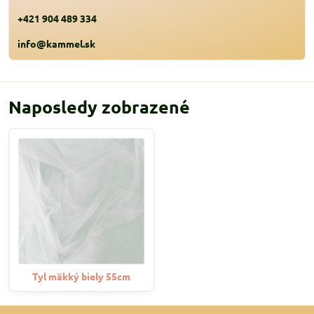
+421 904 489 334
info@kammel.sk
Naposledy zobrazené
Tyl mäkký biely 55cm