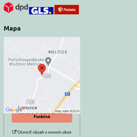
Mapa
Externý obsah je
blokovaný Voľbami
súkromia
Prajete si načítať externý obsah?
Povoliť tentokrát
Povoliť a zapamätať -
súhlas s druhom cookie:
Funkčné
Otvoriť obsah v novom okne