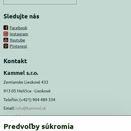
Sledujte nás
Facebook
Instagram
Youtube
Pinterest
Kontakt
Kammel s.r.o.
Zemianske Lieskové 433
913 05 Melčice - Lieskové
Telefón: (+421) 904 489 334
Email:
info@kammel.sk
Prevádzka:
Predvoľby súkromia
Administratívna budova PD Melčice