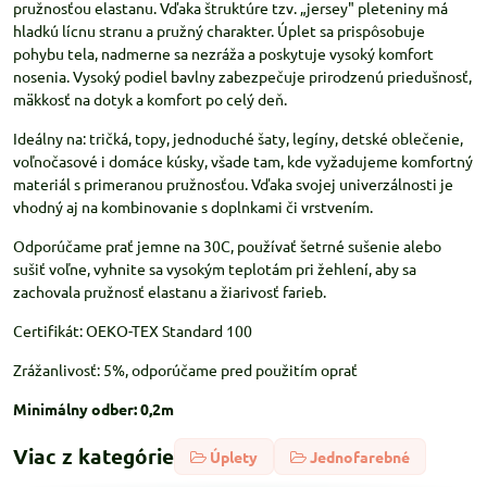
pružnosťou elastanu. Vďaka štruktúre tzv. „jersey" pleteniny má
hladkú lícnu stranu a pružný charakter. Úplet sa prispôsobuje
pohybu tela, nadmerne sa nezráža a poskytuje vysoký komfort
nosenia. Vysoký podiel bavlny zabezpečuje prirodzenú priedušnosť,
mäkkosť na dotyk a komfort po celý deň.
Ideálny na: tričká, topy, jednoduché šaty, legíny, detské oblečenie,
voľnočasové i domáce kúsky, všade tam, kde vyžadujeme komfortný
materiál s primeranou pružnosťou. Vďaka svojej univerzálnosti je
vhodný aj na kombinovanie s doplnkami či vrstvením.
Odporúčame prať jemne na 30C, používať šetrné sušenie alebo
sušiť voľne, vyhnite sa vysokým teplotám pri žehlení, aby sa
zachovala pružnosť elastanu a žiarivosť farieb.
Certifikát: OEKO-TEX Standard 100
Zrážanlivosť: 5%, odporúčame pred použitím oprať
Minimálny odber: 0,2m
Viac z kategórie
Úplety
Jednofarebné