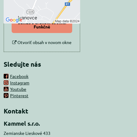
Povoliť tentokrát
Povoliť a zapamätať -
súhlas s druhom cookie:
Funkčné
Otvoriť obsah v novom okne
Sledujte nás
Facebook
Instagram
Youtube
Pinterest
Kontakt
Kammel s.r.o.
Zemianske Lieskové 433