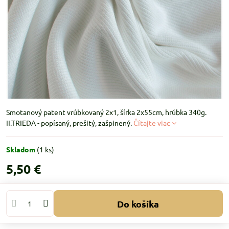
Smotanový patent vrúbkovaný 2x1, šírka 2x55cm, hrúbka 340g.
II.TRIEDA - popísaný, prešitý, zašpinený.
Čítajte viac
Skladom
(
1
ks)
5,50 €
Do košíka