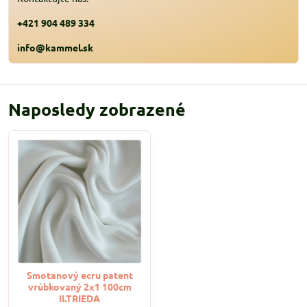
+421 904 489 334
info@kammel.sk
Naposledy zobrazené
Smotanový ecru patent
vrúbkovaný 2x1 100cm
II.TRIEDA