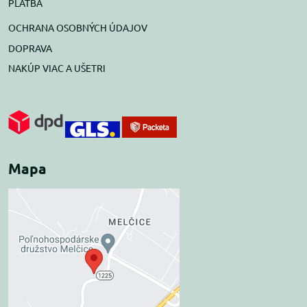
PLATBA
OCHRANA OSOBNÝCH ÚDAJOV
DOPRAVA
NAKÚP VIAC A UŠETRI
Mapa
Externý obsah je
blokovaný Voľbami
súkromia
Prajete si načítať externý obsah?