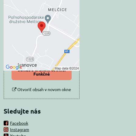
Externý obsah je
blokovaný Voľbami
súkromia
Prajete si načítať externý obsah?
Povoliť tentokrát
Povoliť a zapamätať -
súhlas s druhom cookie:
Funkčné
Otvoriť obsah v novom okne
Sledujte nás
Facebook
Instagram
Youtube