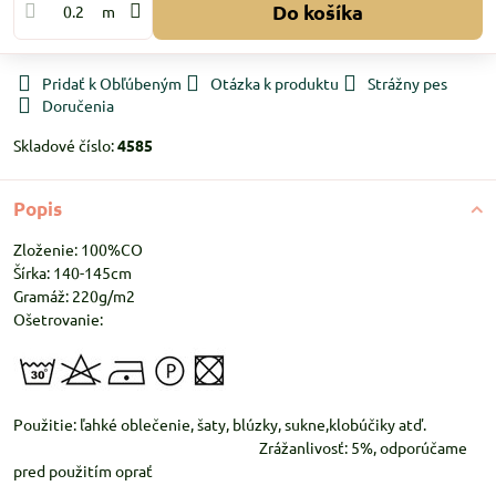
Do košíka
m
Pridať k Obľúbeným
Otázka k produktu
Strážny pes
Doručenia
Skladové číslo:
4585
Popis
Zloženie: 100%CO
Šírka: 140-145cm
Gramáž: 220g/m2
Ošetrovanie:
Použitie: ľahké oblečenie, šaty, blúzky, sukne,klobúčiky atď.
Zrážanlivosť: 5%, odporúčame
pred použitím oprať