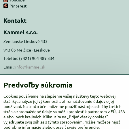
Pinterest
Kontakt
Kammel s.r.o.
Zemianske Lieskové 433
913 05 Melčice - Lieskové
Telefón: (+421) 904 489 334
Email:
info@kammel.sk
Prevádzka:
Predvoľby súkromia
Administratívna budova PD Melčice
Melčice - Lieskové 129, 91305
Cookies používame na zlepšenie vašej návštevy tejto webovej
Otváracie hodiny:
stránky, analýzu jej výkonnosti a zhromažďovanie údajov o jej
PO-ŠT 8:00 - 16:00
používaní. Na tento účel môžeme použiť nástroje a služby tretích
PIA-NE Zatvorené
strán a zhromaždené údaje sa môžu preniesť k partnerom v EÚ, USA
alebo iných krajinách. Kliknutím na „Prijať všetky cookies“
vyjadrujete svoj súhlas s týmto spracovaním. Nižšie môžete nájsť
podrobné informácie alebo upraviť svoje preferencie.