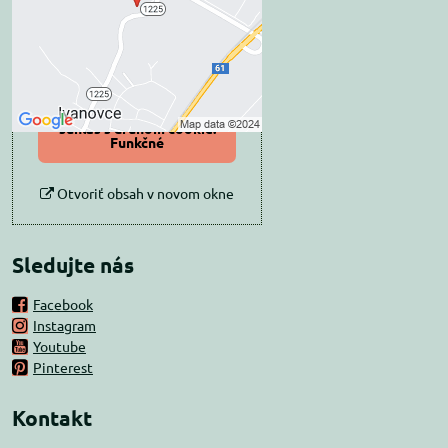
Prajete si načítať externý obsah?
Povoliť tentokrát
Povoliť a zapamätať -
súhlas s druhom cookie:
Funkčné
Otvoriť obsah v novom okne
Sledujte nás
Facebook
Instagram
Youtube
Pinterest
Kontakt