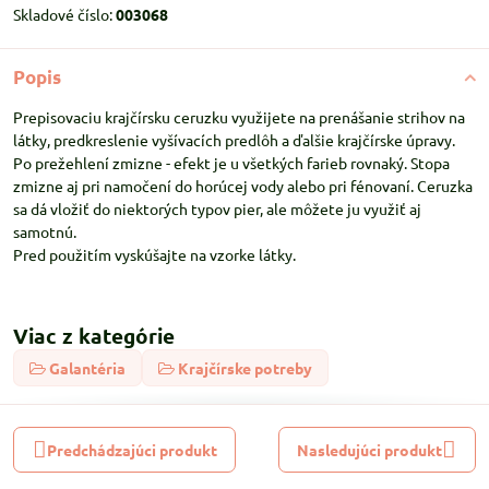
Skladové číslo:
003068
Popis
Prepisovaciu krajčírsku ceruzku využijete na prenášanie strihov na
látky, predkreslenie vyšívacích predlôh a ďalšie krajčírske úpravy.
Po prežehlení zmizne - efekt je u všetkých farieb rovnaký. Stopa
zmizne aj pri namočení do horúcej vody alebo pri fénovaní. Ceruzka
sa dá vložiť do niektorých typov pier, ale môžete ju využiť aj
samotnú.
Pred použitím vyskúšajte na vzorke látky.
Viac z kategórie
Galantéria
Krajčírske potreby
Predchádzajúci produkt
Nasledujúci produkt