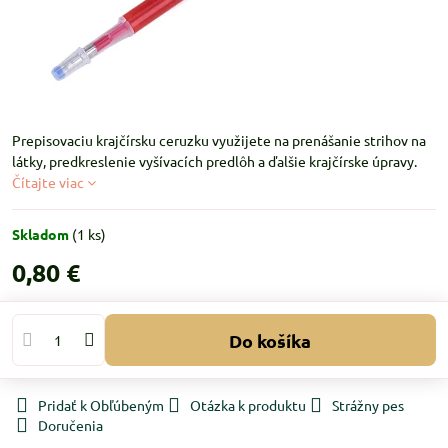
Prepisovaciu krajčírsku ceruzku využijete na prenášanie strihov na
látky, predkreslenie vyšívacích predlôh a ďalšie krajčírske úpravy.
Čítajte viac
Skladom
(
1
ks)
0,80 €
Do košíka
Pridať k Obľúbeným
Otázka k produktu
Strážny pes
Doručenia