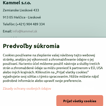
Kammel s.r.o.
Zemianske Lieskové 433
913 05 Melčice - Lieskové
Telefón: (+421) 904 489 334
Email:
info@kammel.sk
Prevádzka:
Predvoľby súkromia
Administratívna budova PD Melčice
Melčice - Lieskové 129, 91305
Cookies používame na zlepšenie vašej návštevy tejto webovej
Otváracie hodiny:
stránky, analýzu jej výkonnosti a zhromažďovanie údajov o jej
PO-ŠT 8:00 - 16:00
používaní. Na tento účel môžeme použiť nástroje a služby tretích
PIA-NE Zatvorené
strán a zhromaždené údaje sa môžu preniesť k partnerom v EÚ, USA
alebo iných krajinách. Kliknutím na „Prijať všetky cookies“
vyjadrujete svoj súhlas s týmto spracovaním. Nižšie môžete nájsť
podrobné informácie alebo upraviť svoje preferencie.
Zásady ochrany osobných údajov
©
2026
Copyright
Prijať všetky cookies
Predvoľby súkromia
Zásady ochrany osobných údajov