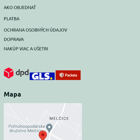
AKO OBJEDNAŤ
PLATBA
OCHRANA OSOBNÝCH ÚDAJOV
DOPRAVA
NAKÚP VIAC A UŠETRI
Mapa
Externý obsah je
blokovaný Voľbami
súkromia