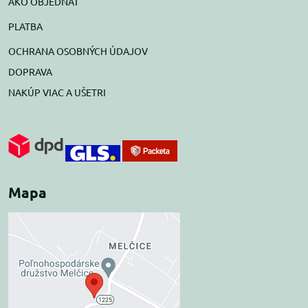
AKO OBJEDNAŤ
PLATBA
OCHRANA OSOBNÝCH ÚDAJOV
DOPRAVA
NAKÚP VIAC A UŠETRI
Mapa
Externý obsah je
blokovaný Voľbami
súkromia
Prajete si načítať externý obsah?