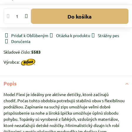
Do košíka
Pridať k Obľúbeným
Otázka k produktu
Strážny pes
Doručenia
Skladové číslo:
5583
Výrobca:
Popis
Model Flexi je ideálny pre aktívne detičky, ktoré začínajú
chodiť. Počas tohto obdobia potrebujú stabilnú obuv s flexibilnou
podrážkou. Zapínanie na suchý zips umožňuje veľmi dobré
prispôsobenie sa nohe a široká špička umožňuje úplnú slobodu
pohybu. Topánky sú vyrobené z ľahkých, vzdušných materiálov,
ktoré nezaťažujú detské nožičky. Minimalistický dizajn ich robí
štýlovými a motív plyšového medvedíka im dodáva šarm.