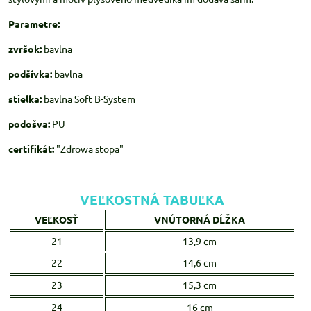
Parametre:
zvršok:
bavlna
podšívka:
bavlna
stielka:
bavlna Soft B-System
podošva:
PU
certifikát:
"Zdrowa stopa"
VEĽKOSTNÁ TABUĽKA
VEĽKOSŤ
VNÚTORNÁ DĹŽKA
21
13,9 cm
22
14,6 cm
23
15,3 cm
24
16 cm