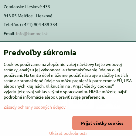
Zemianske Lieskové 433
913 05 Melčice - Lieskové
Telefón: (+421) 904 489 334
Email:
info@kammel.sk
Prevádzka:
Predvoľby súkromia
Administratívna budova PD Melčice
Melčice - Lieskové 129, 91305
Cookies používame na zlepšenie vašej návštevy tejto webovej
Otváracie hodiny:
stránky, analýzu jej výkonnosti a zhromažďovanie údajov o jej
PO-ŠT 8:00 - 16:00
používaní. Na tento účel môžeme použiť nástroje a služby tretích
PIA-NE Zatvorené
strán a zhromaždené údaje sa môžu preniesť k partnerom v EÚ, USA
alebo iných krajinách. Kliknutím na „Prijať všetky cookies“
vyjadrujete svoj súhlas s týmto spracovaním. Nižšie môžete nájsť
podrobné informácie alebo upraviť svoje preferencie.
Zásady ochrany osobných údajov
©
2026
Copyright
Prijať všetky cookies
Predvoľby súkromia
Zásady ochrany osobných údajov
Ukázať podrobnosti
Vytvorené pomocou:
BiznisWeb.sk