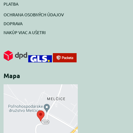
PLATBA
OCHRANA OSOBNÝCH ÚDAJOV
DOPRAVA
NAKÚP VIAC A UŠETRI
Mapa
Externý obsah je
blokovaný Voľbami
súkromia
Prajete si načítať externý obsah?