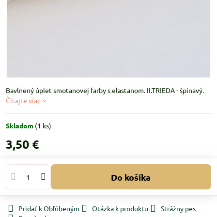
Bavlnený úplet smotanovej farby s elastanom. II.TRIEDA - špinavý.
Čítajte viac
Skladom
(
1
ks)
3,50 €
Do košíka
Pridať k Obľúbeným
Otázka k produktu
Strážny pes