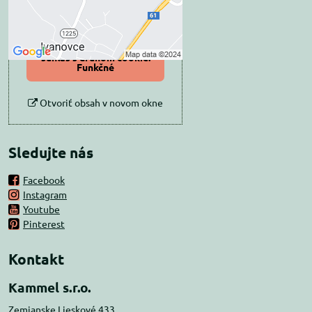
Povoliť tentokrát
Povoliť a zapamätať -
súhlas s druhom cookie:
Funkčné
Otvoriť obsah v novom okne
Sledujte nás
Facebook
Instagram
Youtube
Pinterest
Kontakt
Kammel s.r.o.
Zemianske Lieskové 433