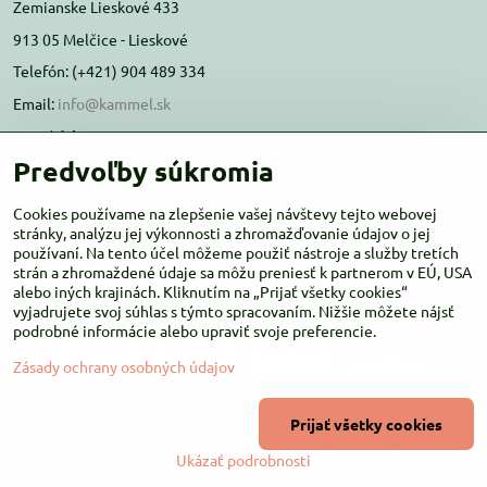
Zemianske Lieskové 433
913 05 Melčice - Lieskové
Telefón: (+421) 904 489 334
Email:
info@kammel.sk
Prevádzka:
Predvoľby súkromia
Administratívna budova PD Melčice
Melčice - Lieskové 129, 91305
Cookies používame na zlepšenie vašej návštevy tejto webovej
Otváracie hodiny:
stránky, analýzu jej výkonnosti a zhromažďovanie údajov o jej
PO-ŠT 8:00 - 16:00
používaní. Na tento účel môžeme použiť nástroje a služby tretích
PIA-NE Zatvorené
strán a zhromaždené údaje sa môžu preniesť k partnerom v EÚ, USA
alebo iných krajinách. Kliknutím na „Prijať všetky cookies“
vyjadrujete svoj súhlas s týmto spracovaním. Nižšie môžete nájsť
podrobné informácie alebo upraviť svoje preferencie.
Zásady ochrany osobných údajov
©
2026
Copyright
Prijať všetky cookies
Predvoľby súkromia
Zásady ochrany osobných údajov
Ukázať podrobnosti
Vytvorené pomocou:
BiznisWeb.sk