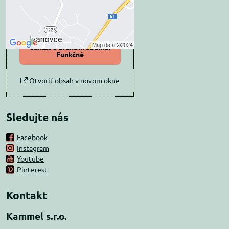
Povoliť tentokrát
Povoliť a zapamätať -
súhlas s druhom cookie:
Funkčné
Otvoriť obsah v novom okne
Sledujte nás
Facebook
Instagram
Youtube
Pinterest
Kontakt
Kammel s.r.o.