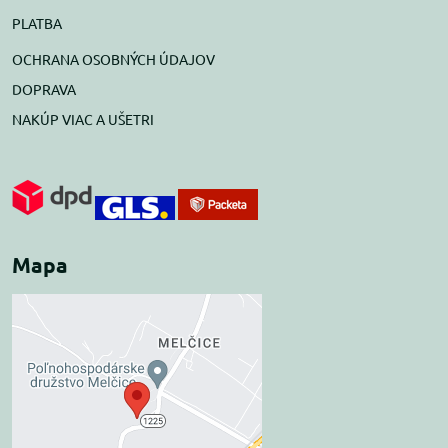
PLATBA
OCHRANA OSOBNÝCH ÚDAJOV
DOPRAVA
NAKÚP VIAC A UŠETRI
Mapa
Externý obsah je
blokovaný Voľbami
súkromia
Prajete si načítať externý obsah?