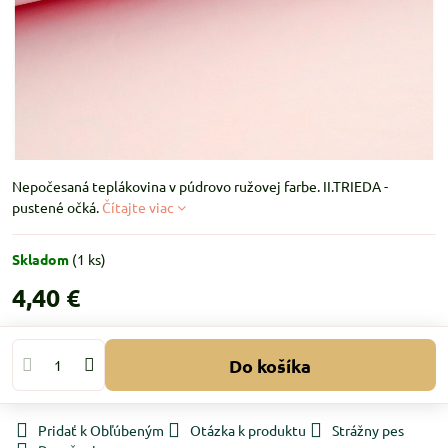
Nepočesaná teplákovina v púdrovo ružovej farbe. II.TRIEDA -
pustené očká.
Čítajte viac
Skladom
(
1
ks)
4,40 €
Do košíka
Pridať k Obľúbeným
Otázka k produktu
Strážny pes